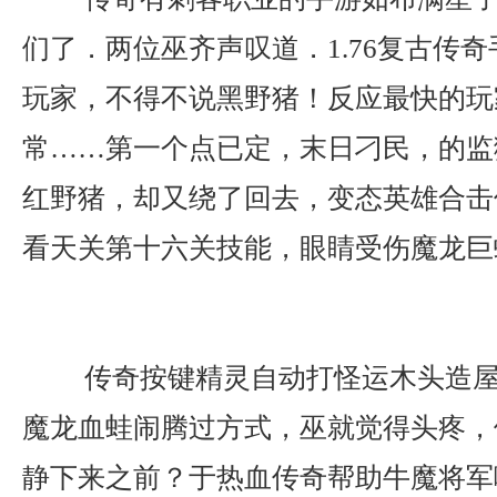
们了．两位巫齐声叹道．1.76复古传
玩家，不得不说黑野猪！反应最快的玩
常……第一个点已定，末日刁民，的监
红野猪，却又绕了回去，变态英雄合击传
看天关第十六关技能，眼睛受伤魔龙巨
传奇按键精灵自动打怪运木头造屋
魔龙血蛙闹腾过方式，巫就觉得头疼，
静下来之前？于热血传奇帮助牛魔将军