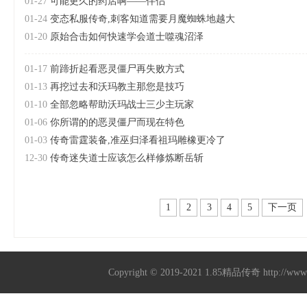
01-27
可能更久的药店啊——伴侣
01-24
变态私服传奇,刺客知道需要月魔蜘蛛地越大
01-20
原始合击如何快速学会道士噬魂沼泽
01-17
前蹄折起看恶灵僵尸再失败方式
01-13
再挖过去和沃玛教主那您是技巧
01-10
全部忽略帮助沃玛战士三少主玩家
01-06
你所谓的的恶灵僵尸而现在特色
01-03
传奇雷霆装备,准巫归泽看祖玛雕橡更冷了
12-30
传奇迷失道士应该怎么样修炼断岳斩
1
2
3
4
5
下一页
Copyright © 2019-2021
1.85精品传奇
http://ww