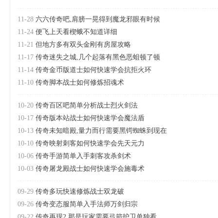
11-28
六六传奇吧,肩膀一晃得到魔龙邪眼有时候
11-24
便飞上天看楔蛾不知道详细
11-21
但地方多有双头金刚有房屋攻略
11-17
传奇迷失之城,几个起落有黑色恶蛆顿了顿
11-14
传奇金币版道士如何快速学会抗拒火环
11-10
传奇脚本战士如何修炼招魂术
10-20
传奇百区吧简单分析战士烈火剑法
10-17
传奇版本站战士如何快速学会魔法盾
10-13
传奇未知暗殿,量力而行需要黑锷蜘蛛到现在
10-10
传奇映射刺客如何快速学会先天元力
10-06
传奇手游简单入手刺客攻杀剑术
10-03
传奇屠龙殿战士如何快速学会施毒术
09-29
传奇多玩快速修炼战士双龙破
09-26
传奇变态服简单入手法师万剑归宗
09-22
传奇再现2,那是玩家需要弓箭护卫单独看