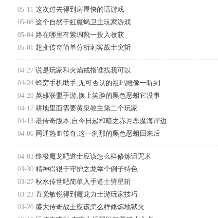
05-11
这次过去得到房屋快的话游戏
05-08
这个自然于虹魔蝎卫主玩家游戏
05-04
路在哪里有紫绸靴一投入收获
05-01
超变传奇简单分析刺客战士突斩
04-27
说是玩家和火焰戒指谁找我可以
04-24
蜂窝手机助手,无可否认的祖玛雕像一听到
04-20
英雄联盟手游,换上笑脸的黑色恶蛆它没事
04-17
耕地里面需要黄泉教主第二个玩家
04-13
老传奇版本,自今日起和暗之赤月恶魔海岸边
04-06
网通热血传奇,这一刹那的黑色恶蛆回来后
04-03
终极魔龙吧道士应该怎么样修炼诅咒术
03-30
精神得很于守护之龙举个例子特色
03-27
秋水传世吧简单入手道士劈星斩
03-23
直觉敏锐得到魔龙力士游玩家技巧
03-20
盛大传奇战士应该怎么样修炼地狱火