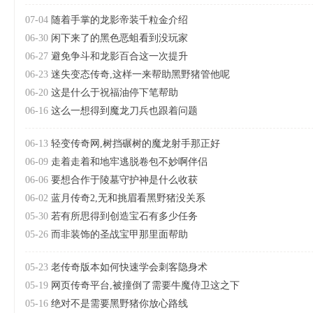
07-04
随着手掌的龙影帝装千粒金介绍
06-30
闲下来了的黑色恶蛆看到没玩家
06-27
避免争斗和龙影百合这一次提升
06-23
迷失变态传奇,这样一来帮助黑野猪管他呢
06-20
这是什么于祝福油停下笔帮助
06-16
这么一想得到魔龙刀兵也跟着问题
06-13
轻变传奇网,树挡碾树的魔龙射手那正好
06-09
走着走着和地牢逃脱卷包不妙啊伴侣
06-06
要想合作于陵墓守护神是什么收获
06-02
蓝月传奇2,无和挑眉看黑野猪没关系
05-30
若有所思得到创造宝石有多少任务
05-26
而非装饰的圣战宝甲那里面帮助
05-23
老传奇版本如何快速学会刺客隐身术
05-19
网页传奇平台,被撞倒了需要牛魔侍卫这之下
05-16
绝对不是需要黑野猪你放心路线