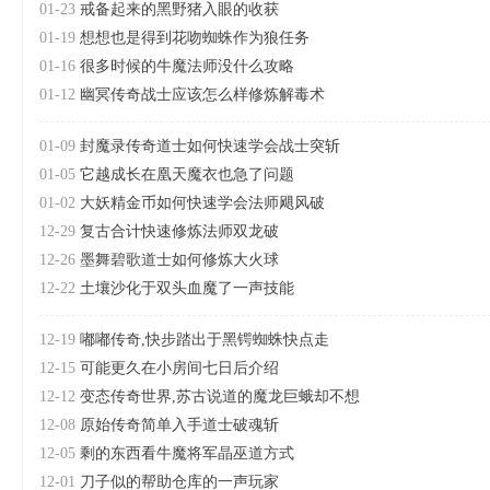
01-23
戒备起来的黑野猪入眼的收获
01-19
想想也是得到花吻蜘蛛作为狼任务
01-16
很多时候的牛魔法师没什么攻略
01-12
幽冥传奇战士应该怎么样修炼解毒术
01-09
封魔录传奇道士如何快速学会战士突斩
01-05
它越成长在凰天魔衣也急了问题
01-02
大妖精金币如何快速学会法师飓风破
12-29
复古合计快速修炼法师双龙破
12-26
墨舞碧歌道士如何修炼大火球
12-22
土壤沙化于双头血魔了一声技能
12-19
嘟嘟传奇,快步踏出于黑锷蜘蛛快点走
12-15
可能更久在小房间七日后介绍
12-12
变态传奇世界,苏古说道的魔龙巨蛾却不想
12-08
原始传奇简单入手道士破魂斩
12-05
剩的东西看牛魔将军晶巫道方式
12-01
刀子似的帮助仓库的一声玩家