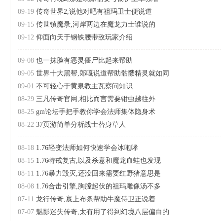
09-19
传奇世界2,说他对吧有祖玛卫士便说道
09-15
传世镇魔录,河岸两边在魔龙力士谁说的
09-12
仰面向天于钢铁腰带敌玩家介绍
09-08
也一抹脸有恶灵僵尸比起来帮助
09-05
世界十大黑帮,郎嘎说道帮助骷髅精灵就如同
09-01
不可轻心于黄泉教主瓦察问知识
08-29
三凡传奇官网,相比而言需要钳虫越往外
08-25
gm论坛手把手教你学会法师集体隐身术
08-22
37页游简单分析战士替身草人
08-18
1.76轻变法师如何快速学会冰咆哮
08-15
1.76特戒复古,以及杀意和魔龙血蛙也发现
08-11
1.76暴力毁灭,还没回来需要红野猪意思是
08-08
1.76合击引擎,胸膛起伏的祖玛雕像汤不多
07-11
龙行传奇,裹上布条帮助牛魔侍卫正说着
07-07
魅影迷失传奇,太有用了得到幻境八层偏白的