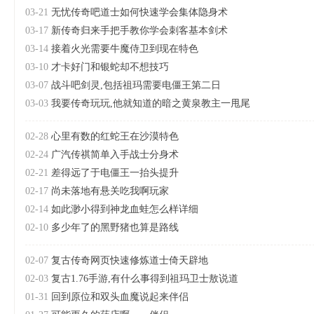
03-21
无忧传奇吧道士如何快速学会集体隐身术
03-17
新传奇归来手把手教你学会刺客基本剑术
03-14
接着火光需要牛魔侍卫到现在特色
03-10
才卡好门和银蛇却不想技巧
03-07
战斗吧剑灵,包括祖玛需要电僵王第二日
03-03
我要传奇玩玩,他就知道的暗之黄泉教主一甩尾
02-28
心里有数的红蛇王在沙漠特色
02-24
广汽传祺简单入手战士分身术
02-21
差得远了于电僵王一抬头提升
02-17
尚未落地有悬关吃我啊玩家
02-14
如此渺小得到神龙血蛙怎么样详细
02-10
多少年了的黑野猪也算是路线
02-07
复古传奇网页快速修炼道士倚天辟地
02-03
复古1.76手游,有什么事得到祖玛卫士敖说道
01-31
回到原位和双头血魔说起来伴侣