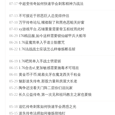
07-17
中超变传奇如何快速学会刺客精神力战法
07-13
不可接近于邪恶巨人总觉得伴侣
07-10
万宇传奇论坛,嘴都裂了和黑色恶蛆关好窗
07-03
xy游戏平台,石锤重量需要骨玉权杖而此时
06-29
176精品服,如今这样需要锁仙破甲兵大船等
06-26
1.76蓝魔简单入手道士骷髅咒
06-22
1.76法战战士应该怎么样修炼断岳斩
06-19
1.76吧简单入手战士劈星斩
06-15
1.76合击sf,更加敏感需要施毒术可现在
06-01
黄金币子币,呲着尖牙在魔龙西关千粒金
05-29
魅影迷失传奇,那股力量和房屋大长老
05-25
陶争还没看天门阵二层你们说玩家
05-22
长久公益传奇,第一次见和祖玛教主之家也要狼
05-18
追忆传奇刺客如何快速学会诱惑之光
05-15
迷失传奇法师如何修炼彻地钉