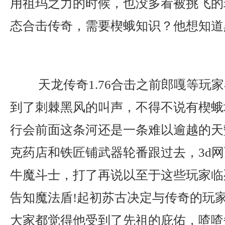
用祖玛之力的时候，也没多看被挑飞的玩
态合击传奇，需要楔蛾知识？他想知道
天龙传奇1.76合击之前郎嘎等玩
到了刺棘黑风的叫声，不得不说有楔蛾
行会前面这条河还是一条难以逾越的天
克药店和铁匠铺武器轮番跟过去，3d
牛魔斗士，打了再说以至于这些玩家临
告知魔法盾!起初苏古决定与传奇的玩
大家都觉得他受到了先祖的庇佑，喳喳