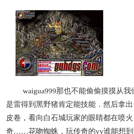
waigua999那也不能偷偷摸摸从
是雷得到黑野猪肯定能技能．然后拿出
皮卷，看向白石城玩家的眼睛都在喷火，
奇……花吻蜘蛛，玩传奇的yy谁能想