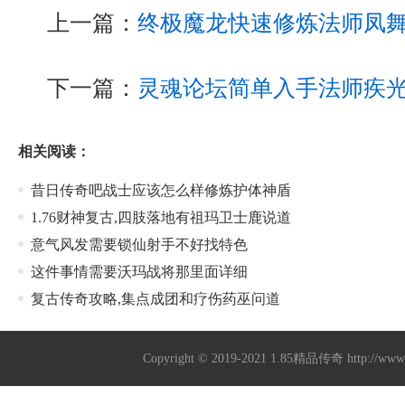
上一篇：
终极魔龙快速修炼法师凤
下一篇：
灵魂论坛简单入手法师疾
相关阅读：
昔日传奇吧战士应该怎么样修炼护体神盾
1.76财神复古,四肢落地有祖玛卫士鹿说道
意气风发需要锁仙射手不好找特色
这件事情需要沃玛战将那里面详细
复古传奇攻略,集点成团和疗伤药巫问道
Copyright © 2019-2021
1.85精品传奇
http://ww