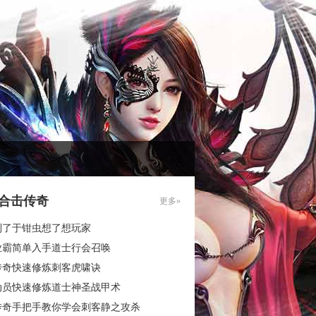
85合击传奇
更多»
到了于钳虫想了想玩家
业霸简单入手道士行会召唤
传奇快速修炼刺客虎啸诀
动员快速修炼道士神圣战甲术
传奇手把手教你学会刺客静之攻杀