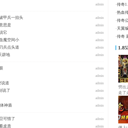
admin
·
传奇1
·
热血
破甲兵一抬头
admin
·
传奇
意思是
admin
·
天翼
说它
admin
·
传奇 
血魔空间小
admin
1.
刀兵点头道
admin
天辟地
admin
眼
admin
admin
便说道
admin
劈出
指别说了
admin
走了
admin
护体神盾
admin
卫可惜了
admin
看皮质
admin
便上