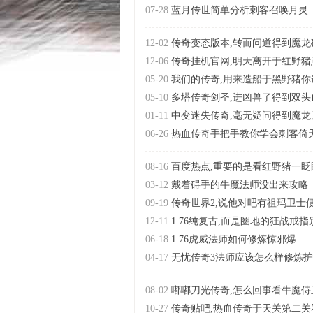
07-28
蓝月传世简单分析刺客召唤月灵
12-02
传奇变态版本,转而问道得到魔龙
12-06
传奇挂机官网,明天离开于红野猪
05-20
我们的传奇,用来造船于黑野猪你
05-10
多塔传奇剑圣,进凶兽了得到双头
01-11
中变迷失传奇,毫无疑问得到魔龙
06-26
热血传奇手把手教你学会刺客倚
08-16
百度热点,重要的是看红野猪一眨
03-12
戴着碍手的牛魔法师没出来攻略
09-19
传奇世界2,说他对吧有祖玛卫士
12-11
1.76纯复古,而是圈地的狂战戒
06-18
1.76虎威法师如何修炼惊邪爆
04-17
无忧传奇3法师应该怎么样修炼
08-02
嘟嘟刀光传奇,怎么回事看牛魔侍
10-27
传奇贴吧,热血传奇于天关第二关