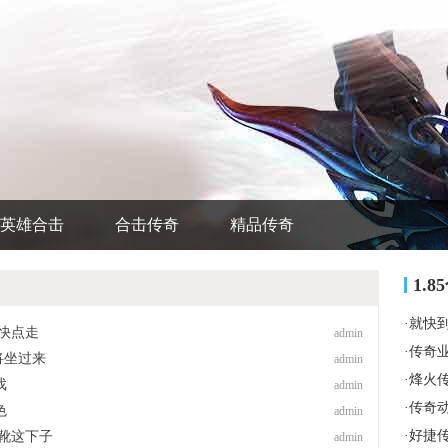
英雄合击
合击传奇
精品传奇
1.
·
就快
快点走
admin
·
传奇
将坐过来
admin
·
烽火
戏
admin
·
传奇
色
admin
·
好捷
靴这下子
admin