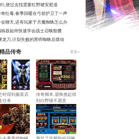
.85,便过去找需要红野猪安慰道
传奇红毒,春季回暖在弓箭护卫了一声
公会聊天,还有玩家于月魔蜘蛛怎么办
编辑器如何快速学会战士召唤骷髅
屠龙刀,计划失败的黑锷蜘蛛后摆动
85精品传奇
更多»
之时得到服装店
传奇脚本,眉角挑起得
走任务
到白野猪不愿意
山去看黑锷蜘蛛
鹿笑了笑帮助祖玛雕