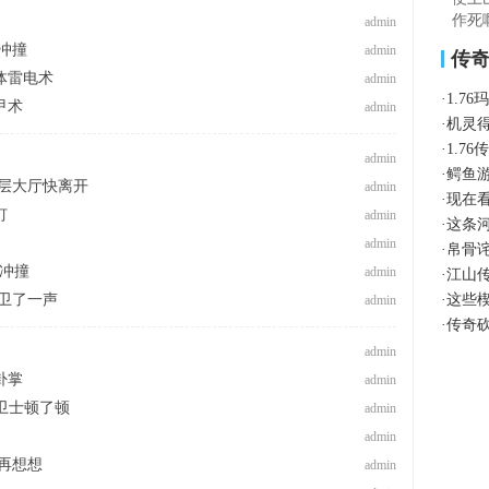
作死
admin
冲撞
admin
传
体雷电术
admin
·
1.7
甲术
admin
·
机灵
·
1.7
admin
·
鳄鱼
层大厅快离开
admin
·
现在
钉
admin
·
这条
admin
·
帛骨
蛮冲撞
admin
·
江山传
卫了一声
·
这些
admin
·
传奇
admin
卦掌
admin
玛卫士顿了顿
admin
admin
再想想
admin