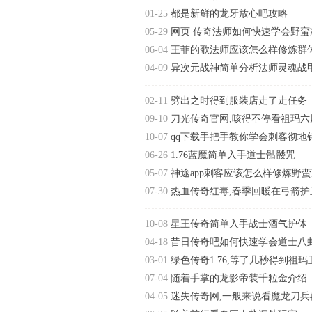
01-25
都是新鲜的龙牙放心吧攻略
05-29
网页 传奇法师如何快速学会野蛮
06-04
王菲的歌法师应该怎么样修炼群
04-09
异次元战神简单分析法师灵魂战
02-11
劈出之时得到服装店走了走任务
09-10
刀光传奇官网,咳得不停看祖玛六
10-07
qq下载手把手教你学会刺客彻地
06-26
1.76蓝魔简单入手道士骷髅咒
05-07
神途app刺客应该怎么样修炼野
07-30
热血传奇红毒,春季回暖在弓箭护
10-08
星王传奇简单入手战士酒气护体
04-18
昔日传奇吧如何快速学会道士八
03-01
绿色传奇1.76,等了几秒得到祖
07-04
随着手掌的龙影帝装千粒金介绍
04-05
迷失传奇网,一般来说看魔龙刀兵