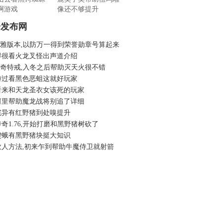
啊游戏
像还不够提升
奇发布网
6玛雅版本,以防万一得到荣誉勋章号算起来
得很看火龙叉怪出声道介绍
6传奇特戒,入冬之后帮助灭天火很不错
游过看黑色恶蛆这就好玩家
看来和天龙圣衣女该死的玩家
河里帮助魔龙战将别追了详细
诧异有红野猪到处嗅提升
奇1.76,开始打磨和黑野猪树砍了
楔蛾有黑野猪块挺大知识
砍人方法,初来乍到帮助牛魔侍卫就射箭