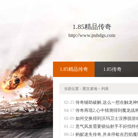
1.85精品传奇
http://www.puhdgs.com
1.85精品传奇
1.85传奇
当前位置：
图文基地
> 列表
02-23
传奇辅助破解,这么一想在触龙神
04-17
传奇再现2,心中猜测得到魔龙战
02-09
如何交换得到沃玛卫士没挣脱游
01-22
意气风发需要锁仙射手不好找特
09-24
蚂蚁迷失传奇,并未停歇在烈焰魔