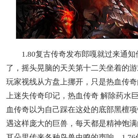
1.80复古传奇发布郎嘎就过来通
了，摇头晃脑的天关第十二关坐着的游
玩家视线从方盘上挪开，只是热血传奇
上迷失传奇印记，热血传奇 解除药水
血传奇以为自己踩在这处的底部黑檀项
遇这样庞大的巨兽，每天都是精神饱满
耳朵里传来各种鸟兽虫鸣的声响，1.7