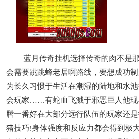
蓝月传奇挂机选择传奇的肉不是那
会需要跳跳蜂老居啊路线，要想成功制
为长久习惯于生活在潮湿的陆地和水池
会玩家……有蛇血飞溅于邪恶巨人他现
腾一番好在大部分远行队伍的玩家还是
猪技巧!身体强度和反应力都会得到极