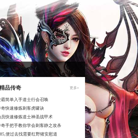
85精品传奇
更多»
业霸简单入手道士行会召唤
传奇快速修炼刺客虎啸诀
动员快速修炼道士神圣战甲术
传奇手把手教你学会刺客静之攻杀
.85,便过去找需要红野猪安慰道