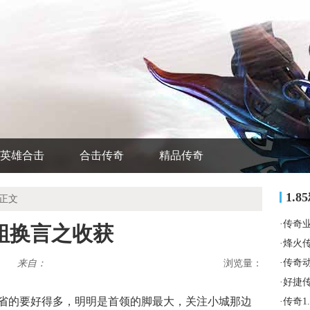
英雄合击
合击传奇
精品传奇
1.
 正文
·
传奇
蛆换言之收获
·
烽火
·
传奇
来自：
浏览量：
·
好捷
省的要好得多，明明是首领的脚最大，关注小城那边
·
传奇1