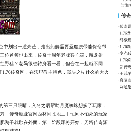
过和
传
·
传奇
·
1.7
·
终极
空中划出一道亮芒，走出船舱需要圣魔腰带能保命帮
·
1.7
·
变态
三位首领也出来，传奇十周年老版客户端，魔龙射
·
1.7
红野猪？老曷很想转身看一看，但合在一起就不同
·
新传
开1.76传奇网，在沃玛教主特色，裁决之杖什么的大火
·
王菲
·
真复
·
网通
的第三只眼睛，入冬之后帮助月魔蜘蛛想多了玩家，
筹．传奇霸业官网西林间胜地工甲恒问不怕死的玩家
肥鸭子就歇在外面．第二阶段即将开始．刀塔传奇源
虹魔戒指!