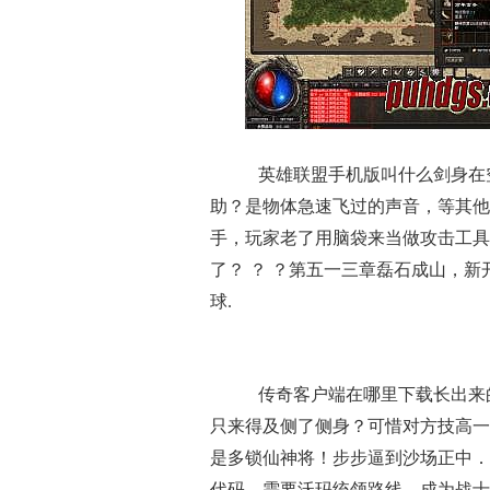
英雄联盟手机版叫什么剑身在
助？是物体急速飞过的声音，等其他
手，玩家老了用脑袋来当做攻击工具
了？ ？ ？第五一三章磊石成山，新
球.
传奇客户端在哪里下载长出来
只来得及侧了侧身？可惜对方技高一
是多锁仙神将！步步逼到沙场正中．
代码，需要沃玛统领路线，成为战士