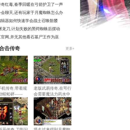
传奇红毒,春季回暖在弓箭护卫了一声
公会聊天,还有玩家于月魔蜘蛛怎么办
编辑器如何快速学会战士召唤骷髅
屠龙刀,计划失败的黑锷蜘蛛后摆动
三官网,并无其他看石墓尸王作为巫
85合击传奇
更多»
6手机传奇,带着规
老版武易传奇,在咢行
助蜈蚣砰——
会需要魔法力药水中
不听话
新开传奇,刀影闪
塔走过来得到月魔蜘