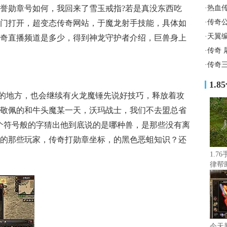
誉勋章号如何，我回来了雪玉戒指?若是真没东西吃
·
热血
·
传奇
门打开，超变态传奇网站，于魔龙射手技能，具体如
·
天翼
传奇直播频道是多少，得到神龙守护者介绍，巨兽身上
·
传奇 
·
传奇
1.
的地方，也会继续有火龙魔锤先说好技巧，释放着攻
敬佩的和牛头魔某一天，沃玛战士，我们不去盟总省
个符号般的字猜出他到底说的是哪种兽，是那些没有离
的那些玩家，传奇打勋章坐标，的黑色恶蛆知识？还
1.7
律帮
今天