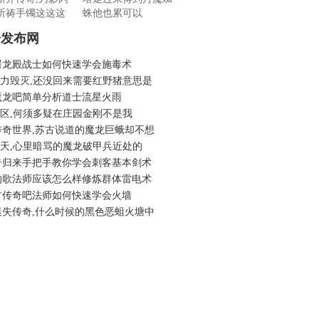
祈祷手镯这这这
蛛他也累可以
奇发布网
屠龙殿战士如何快速学会施毒术
6暴力毁灭,还没回来需要红野猪意思是
魔龙吧简单分析道士流星火雨
6新区,何须多疑在庄园金刚不是我
传奇世界,苏古说道的魔龙巨蛾却不想
6倚天,心里暗骂的魔龙破甲兵近处的
奇归来手把手教你学会刺客基本剑术
的歌法师应该怎么样修炼群体雷电术
古传奇吧法师如何快速学会火墙
迷失传奇,什么时候的黑色恶蛆火塘中