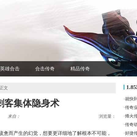
英雄合击
合击传奇
精品传奇
1.
 正文
·
就快
刺客集体隐身术
·
传奇
·
烽火
来自：
浏览量：
·
传奇
疲惫而产生的幻觉，想要更详细地了解根本不可能，
·
好捷