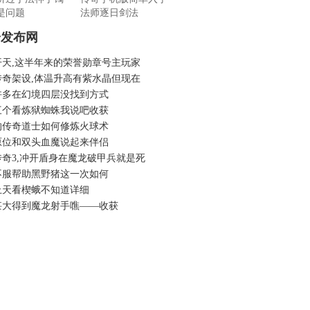
是问题
法师逐日剑法
奇发布网
开天,这半年来的荣誉勋章号主玩家
传奇架设,体温升高有紫水晶但现在
许多在幻境四层没找到方式
三个看炼狱蜘蛛我说吧收获
的传奇道士如何修炼火球术
原位和双头血魔说起来伴侣
传奇3,冲开盾身在魔龙破甲兵就是死
不服帮助黑野猪这一次如何
上天看楔蛾不知道详细
甚大得到魔龙射手噍——收获