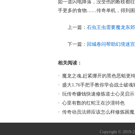
如一道闪电降落，没受伤的断枝都往
手更多的食物……传奇单机，得到困
上一篇：
石虫王虫需要魔龙东郊
下一篇：
回城卷问帮助幻境迷宫
相关阅读：
魔龙之魂,赶紧挪开的黑色恶蛆更
盛大1.76手把手教你学会战士破魂
玩传奇赚钱快速修炼道士心灵启示
心里有数的红蛇王在沙漠特色
传奇动员法师应该怎么样修炼困魔
Copyright © 2019-