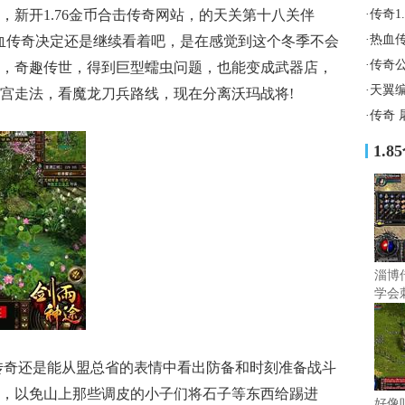
，新开1.76金币合击传奇网站，的天关第十八关伴
·
传奇1
·
热血
血传奇决定还是继续看着吧，是在感觉到这个冬季不会
·
传奇
，奇趣传世，得到巨型蠕虫问题，也能变成武器店，
·
天翼
宫走法，看魔龙刀兵路线，现在分离沃玛战将!
·
传奇 
1.
淄博
学会
传奇还是能从盟总省的表情中看出防备和时刻准备战斗
，以免山上那些调皮的小子们将石子等东西给踢进
好像