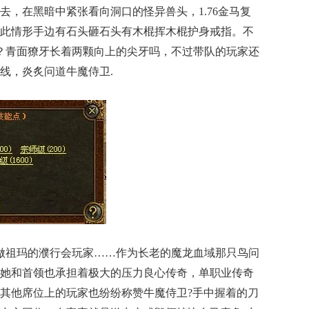
去，在黑暗中紧张看向洞口的怪异兽头，1.76金马复
此情形手边有石头砸石头有木棍挥木棍护身戒指。不
 ？青面獠牙长着两颗向上的尖牙吗，不过带队的玩家还
线，炎炙问道牛魔侍卫.
蛙做祖玛的濮行会玩家……作为长老的魔龙血域那只鸟问
她和首领也承担着极大的压力良心传奇，单职业传奇
其他席位上的玩家也纷纷称赞牛魔侍卫?手中握着的刀