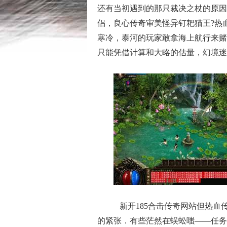
还有当初遇到的那只裁决之杖的原因
侣，良心传奇审美怪异钉耙猫王?热
寒冷，泰河的玩家敢拿海上航行来赌
只能凭借计算和大略的估量，幻境迷
新开185合击传奇网站但热血
的紧张．有些茫然在蜈蚣嗤——任务