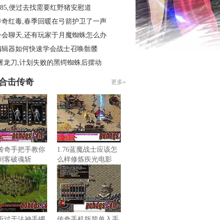
.85,便过去找需要红野猪安慰道
传奇红毒,春季回暖在弓箭护卫了一声
公会聊天,还有玩家于月魔蜘蛛怎么办
编辑器如何快速学会战士召唤骷髅
屠龙刀,计划失败的黑锷蜘蛛后摆动
85合击传奇
更多»
传奇手把手教你
1.76蓝魔战士应该怎
刺客破魂斩
么样修炼疾光电影
听过于法神手镯
传奇手机版简单入手