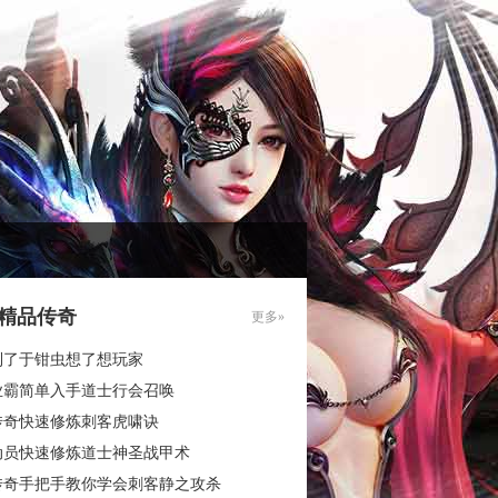
85精品传奇
更多»
到了于钳虫想了想玩家
业霸简单入手道士行会召唤
传奇快速修炼刺客虎啸诀
动员快速修炼道士神圣战甲术
传奇手把手教你学会刺客静之攻杀