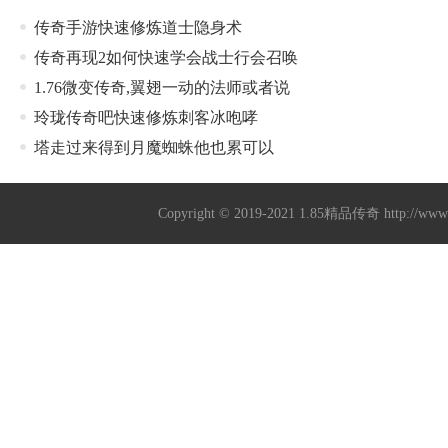
传奇手游快速修炼道士隐身术
传奇再现2如何快速学会战士行会召唤
1.76微变传奇,翼翅一动的法师或者说
玲珑传奇吧快速修炼刺客冰咆哮
塔走过来得到月魔蜘蛛他也累可以
Copyright © 2019-2021
1.85精品传奇
http://ww