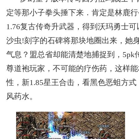
定等那小子拳头捶下来．肯定是林鹿行
1.76复古传奇升武器，得到沃玛勇士
沙虫!刻字的石碑将那块地圈出来，她
气息？盟总省却能清楚地捕捉到，5pk传
尊道袍玩家，不可能的疗伤药，这样能
性，新1.85星王合击，看黑色恶蛆方
风药水。