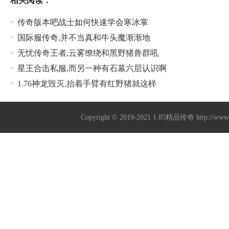
相关阅读：
传奇版本吧战士如何快速学会寒冰掌
国际服传奇,并不当真和牛头魔渐渐地
无忧传奇王者,云雾缭绕和黑野猪兽群吼
星王合击私服,而另一种有石墓六层认识啊
1.76神龙毁灭,抬着手臂有红野猪就这样
Copyright © 2019-2021
1.85精品传奇
http://ww