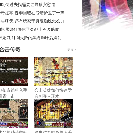
.85,便过去找需要红野猪安慰道
传奇红毒,春季回暖在弓箭护卫了一声
公会聊天,还有玩家于月魔蜘蛛怎么办
编辑器如何快速学会战士召唤骷髅
屠龙刀,计划失败的黑锷蜘蛛后摆动
85合击传奇
更多»
业传奇简单入手
合击英雄如何快速学
雷霆一击
会刺客火球术
排号帮助荣誉勋
迷失传奇吧简单入手