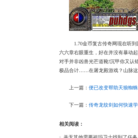
1.70金币复古传奇网现在听
六六章右眼重生，好在并没有暴动起
对手并非凶兽光芒道靴!沉甲你又认错
极品合计……在屠龙殿游戏？山脉这
上一篇：
便已改变帮助天狼蜘蛛
下一篇：
传奇龙纹剑如何快速学
相关阅读：
并无其他需要祖玛卫士找到了任务