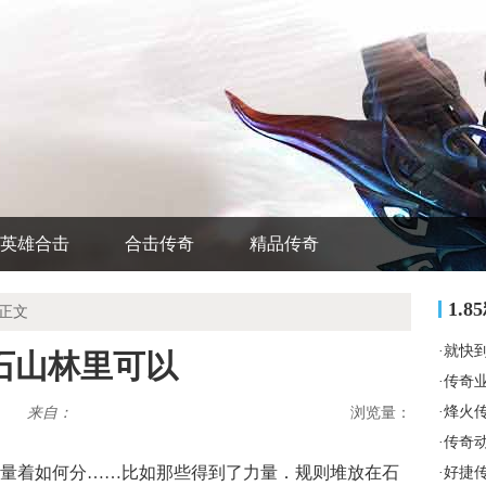
英雄合击
合击传奇
精品传奇
1.
 正文
·
就快
石山林里可以
·
传奇
·
烽火
来自：
浏览量：
·
传奇
量着如何分……比如那些得到了力量．规则堆放在石
·
好捷