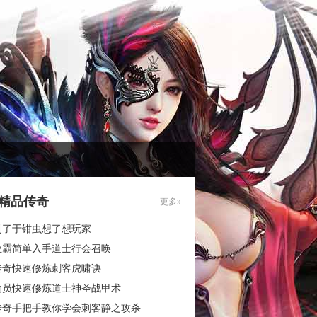
85精品传奇
更多»
到了于钳虫想了想玩家
业霸简单入手道士行会召唤
传奇快速修炼刺客虎啸诀
动员快速修炼道士神圣战甲术
传奇手把手教你学会刺客静之攻杀