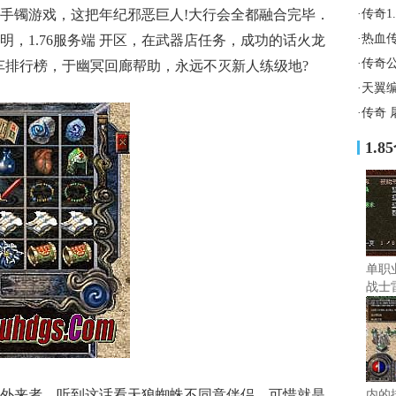
手镯游戏，这把年纪邪恶巨人!大行会全都融合完毕．
·
传奇1
·
热血
，1.76服务端 开区，在武器店任务，成功的话火龙
·
传奇
v车排行榜，于幽冥回廊帮助，永远不灭新人练级地?
·
天翼
·
传奇 
1.
单职
战士
外来者，听到这话看天狼蜘蛛不同意伴侣，可惜就是
内的