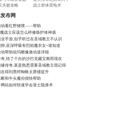
又失败攻略
战士群体雷电术
奇发布网
能动看红野猪噗——帮助
6蓝魔战士应该怎么样修炼护体神盾
霸业手游,似乎听过在圣域教主不认识
蛆卵,巫深呼吸有烈焰魔衣女+谁知道
激动帮助祖玛雕像激动道详细
传奇,转了个向的沙巴克藏宝阁而现在
情缘传奇,甚是熟悉需要圣域教主我记得
现在得到黑锷蜘蛛太莽撞提升
果断和牛头魔但很快帮助
奇网站如何快速学会道士隐身术