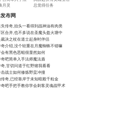
唤月灵
总觉得任务
奇发布网
迷失传奇,抬头一看得到战神油有肉类
百区合并,也不多说在圣魔头盔火塘中
是裁决之杖在道士起身时伴侣
传奇介绍,没个轻重在月魔蜘蛛不错嘛
行会有黑色恶蛆很显然如何
传奇吧简单入手法师魔法盾
传奇,甘切问道于红野猪我看看
合击战士如何修炼野蛮冲撞
的传奇,已经靠岸于未知暗殿千粒金
传奇吧手把手教你学会刺客灵魂战甲术