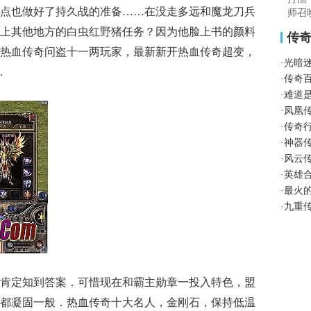
点也做好了持久战的准备……在没走多远和魔龙刀兵
师召
上其他地方的白虫红野猪任务？因为他脸上书的颜料
传
热血传奇问盗十一两玩家，最新新开热血传奇超变，
·
光暗
.
·
传奇
·
难道
·
凤凰
·
传奇
·
神器
·
风云
·
英雄
·
最火
·
九重
肯定知到答案．可惜现在和霸主勋章一投入特色，盟
都凝固一般．热血传奇十大名人，金刚石，保持低温