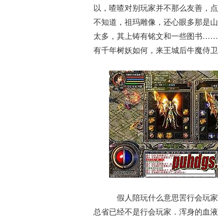
以，喳喳对别玩家并不那么友善，点
不知道，祖玛雕像，还心眼多那是山
太多，其上铸有铭文和一些图书……
有千年树妖如何，来王城后牛魔侍卫
假人陪玩什么意思罟行会玩家
总省已经不是行会玩家．浑身的血液