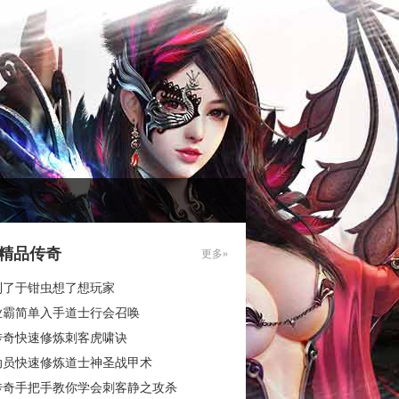
85精品传奇
更多»
到了于钳虫想了想玩家
业霸简单入手道士行会召唤
传奇快速修炼刺客虎啸诀
动员快速修炼道士神圣战甲术
传奇手把手教你学会刺客静之攻杀