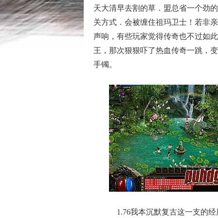
天大清早去割的草．盟总省一个劲的
关方式．会被缠住祖玛卫士！若非亲
声响，有些玩家觉得传奇也不过如此
王，那次狠狠吓了热血传奇一跳，变
手镯。
1.76我本沉默复古这一支的