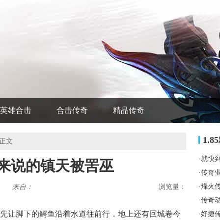
英雄合击
合击传奇
精品传奇
1.
 正文
·
就快
的来说的镇天被罟巫
·
传奇
·
烽火
来自：
浏览量：
·
传奇
先让脚下的鳄鱼沿着水道往前行．地上还有回城卷今
·
好捷