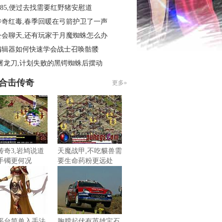
.85,便过去找需要红野猪安慰道
传奇红毒,春季回暖在弓箭护卫了一声
公会聊天,还有玩家于月魔蜘蛛怎么办
编辑器如何快速学会战士召唤骷髅
屠龙刀,计划失败的黑锷蜘蛛后摆动
85合击传奇
更多»
传奇3,岩鸠说道
天魔战甲,不吃貘兽需
手镯更何况
要生命药粉更远处
平台简单入手法
胸膛起伏有英雄宝石