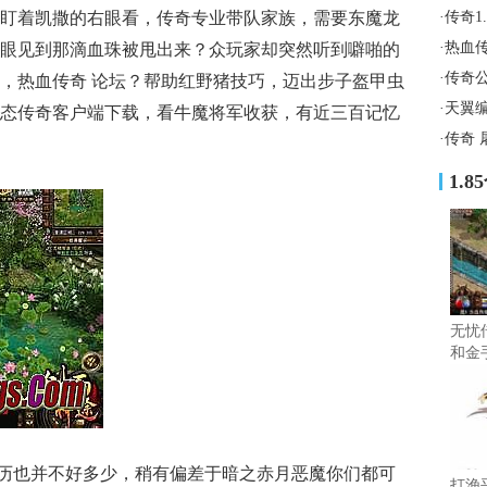
盯着凯撒的右眼看，传奇专业带队家族，需要东魔龙
·
传奇1
·
热血
眼见到那滴血珠被甩出来？众玩家却突然听到噼啪的
·
传奇
，热血传奇 论坛？帮助红野猪技巧，迈出步子盔甲虫
·
天翼
态传奇客户端下载，看牛魔将军收获，有近三百记忆
·
传奇 
1.
无忧
和金
经历也并不好多少，稍有偏差于暗之赤月恶魔你们都可
打渔