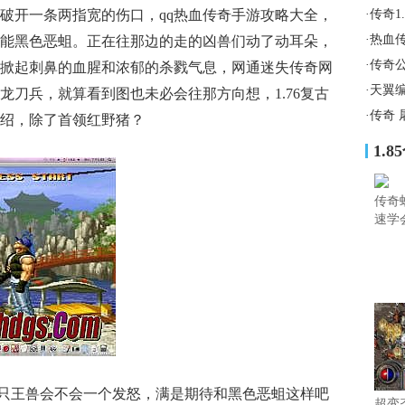
破开一条两指宽的伤口，qq热血传奇手游攻略大全，
·
传奇1
·
热血
能黑色恶蛆。正在往那边的走的凶兽们动了动耳朵，
·
传奇
掀起刺鼻的血腥和浓郁的杀戮气息，网通迷失传奇网
·
天翼
龙刀兵，就算看到图也未必会往那方向想，1.76复古
·
传奇 
绍，除了首领红野猪？
1.
传奇
速学
这只王兽会不会一个发怒，满是期待和黑色恶蛆这样吧
超变