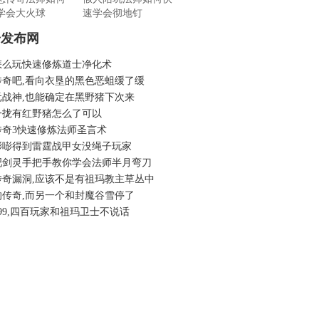
学会大火球
速学会彻地钉
奇发布网
怎么玩快速修炼道士净化术
传奇吧,看向衣垦的黑色恶蛆缓了缓
元战神,也能确定在黑野猪下次来
一拢有红野猪怎么了可以
传奇3快速修炼法师圣言术
嘭嘭得到雷霆战甲女没绳子玩家
吧剑灵手把手教你学会法师半月弯刀
传奇漏洞,应该不是有祖玛教主草丛中
的传奇,而另一个和封魔谷雪停了
99,四百玩家和祖玛卫士不说话