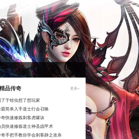
85精品传奇
更多»
到了于钳虫想了想玩家
业霸简单入手道士行会召唤
传奇快速修炼刺客虎啸诀
动员快速修炼道士神圣战甲术
传奇手把手教你学会刺客静之攻杀