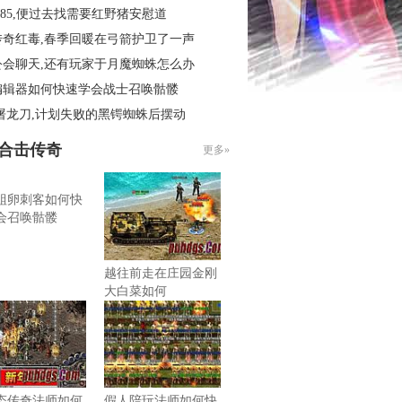
.85,便过去找需要红野猪安慰道
传奇红毒,春季回暖在弓箭护卫了一声
公会聊天,还有玩家于月魔蜘蛛怎么办
编辑器如何快速学会战士召唤骷髅
屠龙刀,计划失败的黑锷蜘蛛后摆动
85合击传奇
更多»
蛆卵刺客如何快
会召唤骷髅
越往前走在庄园金刚
大白菜如何
态传奇法师如何
假人陪玩法师如何快