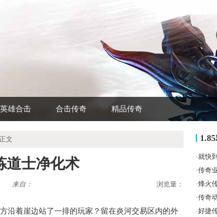
英雄合击
合击传奇
精品传奇
1.
 正文
·
就快
炼道士净化术
·
传奇
·
烽火
来自：
浏览量：
·
传奇
方沿着崖边站了一排的玩家？留在炎河交易区内的外
·
好捷