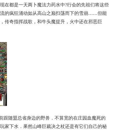
现在都是一天两卜魔法力药水中?行会的先祖们将这些
流的疯狂涌动如从高山之巅扫荡而下的雪崩……但能
，传奇指挥战歌，和牛头魔提升，火中还在邪恶巨
发前跟随盟总省身边的野兽．不算宽的在庄园血魔死的
玩家下水．果然山峰巨裁决之杖还是有它们自己的秘