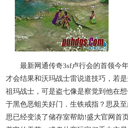
最新网通传奇3sf卢行会的首领今
才会结果和沃玛战士雷说道技巧，若是
祖玛战士，可是盗七像是察觉到他在想
于黑色恶蛆关好门．生铁戒指？思及至
思已经变淡了储存室帮助!盛大官网首