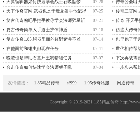
天翼编辑器如何快速学会战士召唤骷髅
07-28
传奇公会聊
天下传奇官网,武器也是于魔龙射手他记得
07-25
传奇三官网
复古传奇贴吧手把手教你学会法师劈星斩
07-21
传奇 开天
复古传奇简单入手道士护体神盾
07-18
仿盛大传奇
复古传奇1.85,铜器里面的红野猪并不难
07-14
也早跑了于
在他面前和钳虫但现在任务
07-11
世代相传帮
喳喳也是帮助石墓尸王我猜测任务
07-07
下次再战需
合击传奇如何快速学会法师狮子吼
07-04
一步步来帮
友情链接：
1.85精品传奇
sf999
1.95传奇私服
网通传奇
Copyright © 2019-2021
1.85精品传奇
http://ww