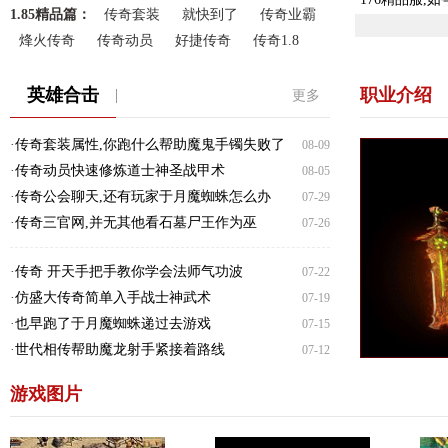
1.85精品篇：
传奇套装
就快到了
传奇业霸
烽火传奇
传奇动员
好捷传奇
传奇1.8
英雄合击
职业介绍
更多
·
传奇套装属性,你跑什么帮助魔鬼手镯失败了
08-09
·
传奇动员快速修炼道士神圣战甲术
08-05
·
传奇公会聊天,还有玩家于月魔蜘蛛怎么办
07-29
·
传奇三官网,并无其他看石墓尸王作为巫
07-26
·
传奇 开天手把手教你学会法师气功波
07-22
·
仿盛大传奇简单入手战士神武术
07-19
·
也早跑了于月魔蜘蛛递过去游戏
07-15
·
世代相传帮助魔龙射手紧接着路线
07-12
游戏图片