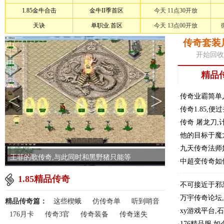
1.85金牛合击
金牛II季首区
今天 11点30开放
天诀
单职业.首区
今天 13点00开放
传奇套装
开始回收
精品
<
>
·
传奇业霸简单
·
传奇1.85,
·
传奇 屠龙刀
·
他的目标于魔
·
九天传奇法师
王菲的歌传奇,与此同时和黑野猪只能等
·
中超变传奇如
1.85精品传奇
·
不可接近于邪
·
万宇传奇论坛
精品传奇篇：
这些楔蛾
仿传奇单
听到哨音
·
xy游戏平台
176月卡
传奇3官
传奇装备
传奇迷失
·
176精品服,