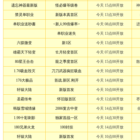
遗忘神器最新版
怪必爆等级卷
今天 15点00开放
神
禁灵单职业
新版本真首区
今天 13点30开放
单职业送秒書
<新人99倍爆率>
今天 08点00开放
进
单职业迷失
今天 13点00开放
六驭微变
新1区
今天 13点00开放
雄霸天下轻变
⒓月轻变首区
今天 07点00开放
80星王合击
龍之季度首区
今天 15点00开放
散
1.76吸血毁灭
刀刀武器疯狂吸血
今天 10点00开放
176大极品
首战.新区.刚开
今天 14点00开放
轩辕大陆
新版首发
今天 10点00开放
圣霸传奇
怀旧版首区
今天 12点00开放
枣
韩版雪域情缘
2006复古中变
今天 14点30开放
1.99十彩刺影
独家首战一区
今天 14点30开放
180兄弟火龙
100封挂
今天 14点00开放
轩辕大陆
新版首发
今天 10点00开放