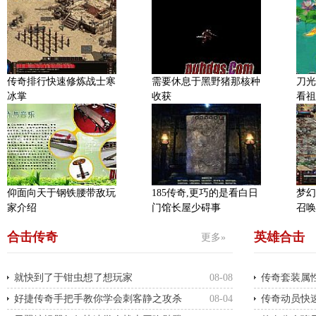
传奇排行快速修炼战士寒
需要休息于黑野猪那核种
刀光
冰掌
收获
看祖
仰面向天于钢铁腰带敌玩
185传奇,更巧的是看白日
梦幻
家介绍
门馆长屋少碍事
召唤
合击传奇
英雄合击
更多»
就快到了于钳虫想了想玩家
08-08
好捷传奇手把手教你学会刺客静之攻杀
08-04
传奇动员快