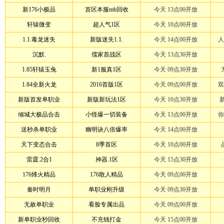
新176小极品
首区本服mb回收
今天 13点00开放
轩辕微变
超人气1区
今天 10点00开放
1.1.毒龙迷失
新版迷失1.1.
今天 14点00开放
人
沉默.
儒家首战区
今天 13点30开放
1.85轩辕玉兔
新1服真1区
今天 09点30开放
1.84全新火龙
2016首版1区
今天 09点00开放
双
新版首发单职业
新版新玩法1区
今天 10点30开放
倾城大极品合击
小怪爆一切装备
今天 13点00开放
你
送秒杀单职业
幽明诀八倍爆率
今天 14点00开放
天下变态合击
8季首区
今天 10点00开放
雷霆.2合1
神器.1区
今天 15点30开放
176烽火精品
176散人精品
今天 09点00开放
秦时明月
单职业刚升级
今天 09点30开放
无赦单职业
看脸专属出品
今天 09点00开放
新单职业秒回收
不充钱打金
今天 15点00开放