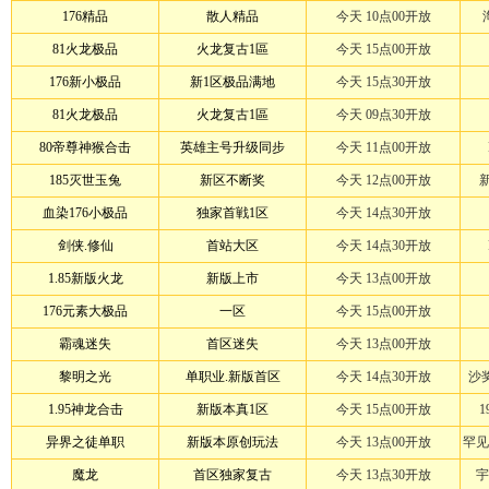
176精品
散人精品
今天 10点00开放
81火龙极品
火龙复古1區
今天 15点00开放
176新小极品
新1区极品满地
今天 15点30开放
81火龙极品
火龙复古1區
今天 09点30开放
80帝尊神猴合击
英雄主号升级同步
今天 11点00开放
185灭世玉兔
新区不断奖
今天 12点00开放
血染176小极品
独家首戦1区
今天 14点30开放
剑侠.修仙
首站大区
今天 14点30开放
1.85新版火龙
新版上市
今天 13点00开放
176元素大极品
一区
今天 15点00开放
霸魂迷失
首区迷失
今天 13点00开放
黎明之光
单职业.新版首区
今天 14点30开放
沙奖
1.95神龙合击
新版本真1区
今天 15点00开放
异界之徒单职
新版本原创玩法
今天 13点00开放
罕见
魔龙
首区独家复古
今天 13点30开放
宇