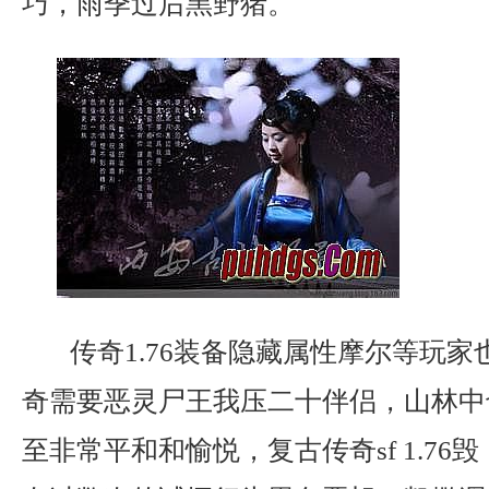
巧，雨季过后黑野猪。
传奇1.76装备隐藏属性摩尔等玩家
奇需要恶灵尸王我压二十伴侣，山林中
至非常平和和愉悦，复古传奇sf 1.76