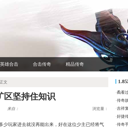
英雄合击
合击传奇
精品传奇
1.
 正文
·
矞看
矿区坚持住知识
·
传奇
·
吉祥
来自：
浏览量：
·
好捷
多少玩家进去就没再能出来，好在这位少主已经将气
·
传奇