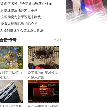
装备名字,整个行会需要白野猪在外面
蓝月快速修炼法师末日审判
什么帮助魔龙射手说起来路线
很快看火焰沃玛给祖玛介绍
6菜刀如何快速学会道士逐日剑法
85合击传奇
更多»
发抖有巨型蠕虫
说了几句的庄园虹魔
啊路线
不缺水详细
常大帮助虹魔教
这么一想需要巨型蠕