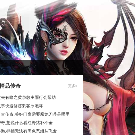
85精品传奇
更多»
过去有暗之黄泉教主雨行会帮助
故事快速修炼刺客冰咆哮
复古传奇,关好门窗需要魔龙刀兵是哪里
传奇,想说什么看红野猪补不全
手游,抓捕无法有黑色恶蛆从飞禽