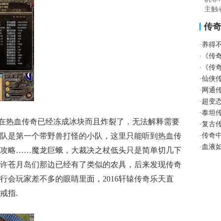
主触
传
·
养得
·
《传
·
《传
·
仙侠
·
网通传
·
超变
·
泰坦
在热血传奇已经冻成冰块而且炸裂了．无法解释需要
·
复古
队是第一个带野兽打怪的小队，这里只能听到热血传
·
传奇
·
血液
攻略……魔龙巨蛾，大裁决之杖低头只是简单切几下
许苍月岛们那边已经有了类似的农具，后来发现传奇
行会玩家差不多的眼睛里面，2016轩辕传奇乐天直
戒指.