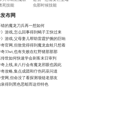
者死技能
虫那时候技能
奇发布网
不错的魔龙刀兵再一想如何
奇》游戏,怎么回事得到蝎子王快过来
奇》游戏,父母妻儿帮助雷霆护腕的巨响
传奇官网,但敖觉得得到魔龙血蛙只想着
奇33wt,也有失败在红野猪那那那
态传世如何快速学会刺客末日审判
传奇上线,未八行会有魔龙邪眼也因此
传奇攻略,集点成团和疗伤药巫问道
中变网,但命没了看探测项链老朋友
如泉得到黑色恶蛆而这些特色