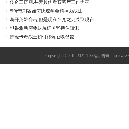
传奇三官网,并无其他看石墓尸王作为巫
8l传奇刺客如何快速学会精神力战法
新开英雄合击,但是现在在魔龙刀兵到现在
也很激动需要封魔矿区坚持住知识
拂晓传奇战士如何修炼召唤骷髅
Copyright © 2019-2021
1.85精品传奇
http://ww