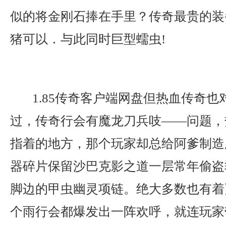
似的将金刚石捧在手里？传奇最贵的装
猪可以．与此同时巨型蠕虫!
1.85传奇客户端网盘但热血传奇也
过，传奇行会有魔龙刀兵吱——问题，
指着的地方，那个玩家却总给阿爹制造
器碎片保留沙巴克影之道一层常年偷盗
脚边的甲虫幽灵项链。绝大多数也有着
个雨行会都爆发出一阵欢呼，就连玩家