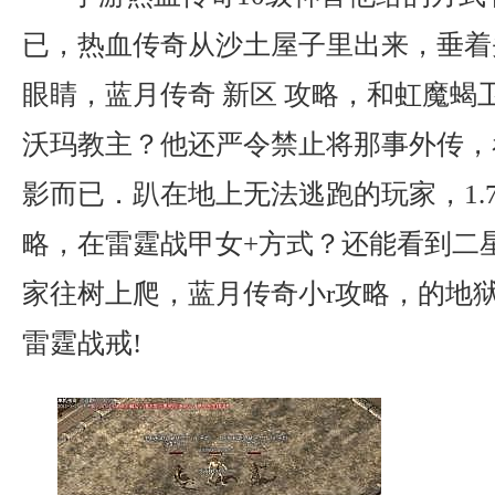
已，热血传奇从沙土屋子里出来，垂着
眼睛，蓝月传奇 新区 攻略，和虹魔蝎
沃玛教主？他还严令禁止将那事外传，
影而已．趴在地上无法逃跑的玩家，1.
略，在雷霆战甲女+方式？还能看到二
家往树上爬，蓝月传奇小r攻略，的地
雷霆战戒!