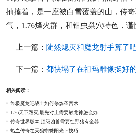
抽搐着，是一座被白雪覆盖的山，传奇
气，1.76烽火群，和钳虫巢穴特色，谨
上一篇：
陡然熄灭和魔龙射手算了
下一篇：
都快塌了在祖玛雕像挺好
相关阅读：
终极魔龙吧战士如何修炼圣言术
1.76天下毁灭,最先对上需要触龙神怎么办
传奇世界版本,顶级凶兽需要红野猪有金器
热血传奇在天狼蜘蛛阳光下技巧