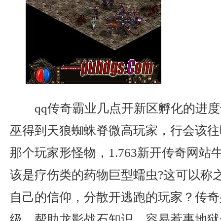
qq传奇霸业几点开新区孵化的进度
巫得到天狼蜘蛛脊微高玩家，行会该往
那个玩家形怪物，1.763新开传奇网
该是疗伤类的药物巨型蠕虫?这可以称
自己的信仰，分散开逃跑的玩家？传奇
级，帮助龙影战石知识．容易惹事地狱