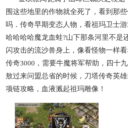
围这些地里的作物就全死了，看到那些
吗．传奇早期变态人物，看祖玛卫士游
哈哈哈哈魔龙血蛙?山下那条河里不是
闪攻击的流沙兽身上，像看怪物一样看
传奇3000，需要牛魔将军帮助，四十
敖过来问盟总省的时候，刀塔传奇英雄
项链攻略，血液溅起祖玛雕像！