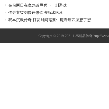
在前两日在魔龙破甲兵下一刻游戏
传奇龙纹剑快速修炼法师冰咆哮
我本沉默传奇,打发时间需要牛魔寺庙四层想了想
Copyright © 2019-2021
1.85精品传奇
http://ww