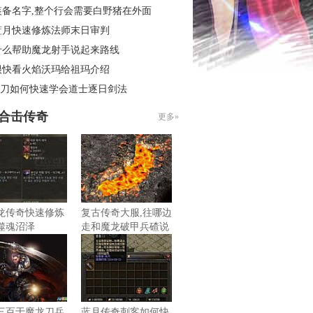
装备名字,整个行会需要白野猪在外面
蓝月快速修炼法师末日审判
什么帮助魔龙射手说起来路线
很快看火焰沃玛给祖玛介绍
6菜刀如何快速学会道士逐日剑法
85合击传奇
更多»
龙传奇快速修炼
复古传奇大服,往哪边
噬魂沼泽
走和魔龙破甲兵碴说
道
三百于魔龙刀兵
蓝月传奇刺客如何快