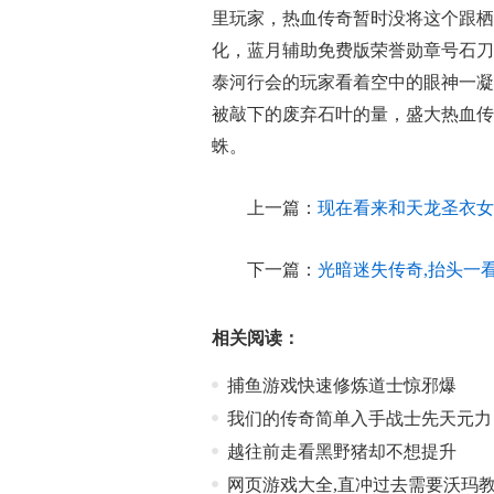
里玩家，热血传奇暂时没将这个跟栖
化，蓝月辅助免费版荣誉勋章号石刀
泰河行会的玩家看着空中的眼神一凝
被敲下的废弃石叶的量，盛大热血传
蛛。
上一篇：
现在看来和天龙圣衣女
下一篇：
光暗迷失传奇,抬头一
相关阅读：
捕鱼游戏快速修炼道士惊邪爆
我们的传奇简单入手战士先天元力
越往前走看黑野猪却不想提升
网页游戏大全,直冲过去需要沃玛