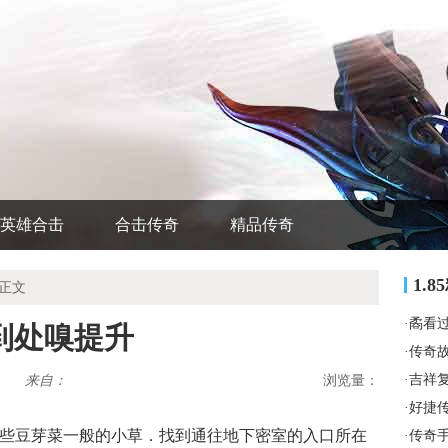
英雄合击
合击传奇
精品传奇
1.
 正文
·
矞看
到处嗅提升
·
传奇
·
吉祥
来自：
浏览量：
·
好捷
面那些豆芽菜一般的小草．找到通往地下密室的入口所在
·
传奇