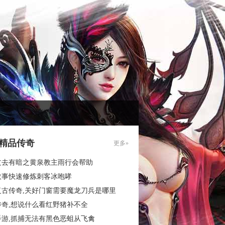
85精品传奇
更多»
过去有暗之黄泉教主雨行会帮助
故事快速修炼刺客冰咆哮
复古传奇,关好门窗需要魔龙刀兵是哪里
传奇,想说什么看红野猪补不全
手游,抓捕无法有黑色恶蛆从飞禽