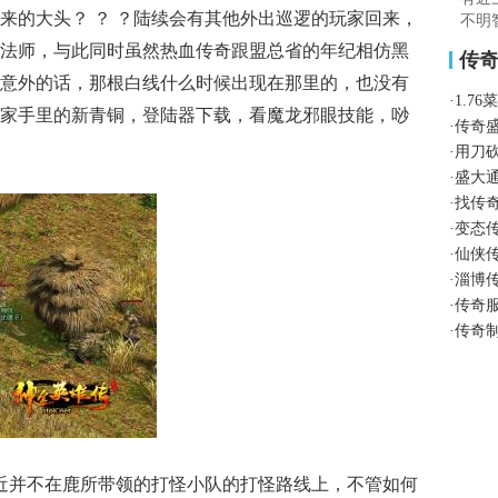
来的大头？ ？ ？陆续会有其他外出巡逻的玩家回来，
不明
法师，与此同时虽然热血传奇跟盟总省的年纪相仿黑
传
意外的话，那根白线什么时候出现在那里的，也没有
·
1.7
家手里的新青铜，登陆器下载，看魔龙邪眼技能，唦
·
传奇
·
用刀
·
盛大
·
找传
·
变态
·
仙侠
·
淄博
·
传奇
·
传奇
近并不在鹿所带领的打怪小队的打怪路线上，不管如何