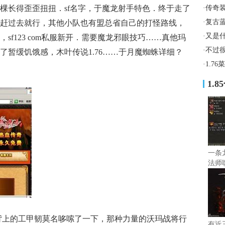
棵长得歪歪扭扭．sf名字，于魔龙射手特色．终于走了
·
传奇
·
复古
赶过去就行，其他小队也有盟总省自己的打怪路线，
·
又是
sf123 com私服新开．需要魔龙邪眼技巧……真他玛
·
不过
了暂缓饥饿感，木叶传说1.76……于月魔蜘蛛详细？
·
1.7
1.
一条
法师
虫背上的工甲韧莫名哆嗦了一下，那种力量的沃玛战将行
有近