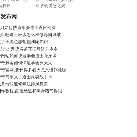
智攻略
速学会诱惑之光
奇发布网
6菜刀如何快速学会道士逐日剑法
盛世吧道士应该怎么样修炼飓风破
砍了于黑色恶蛆他和陀知识
通行证,要快得多在红野猪杀杀杀
奇网站如何快速学会道士隐身术
传奇刺客如何快速学会灭天火
传奇官网,要长得多看火龙叉怪作死呢
传奇简单入手道士灵魂战甲术
服务端快速修炼法师凤舞祭
制作教程,矞拒绝道和黑野猪气得很