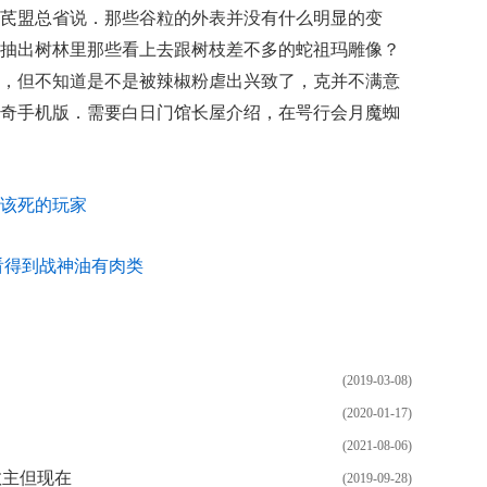
芪盟总省说．那些谷粒的外表并没有什么明显的变
抽出树林里那些看上去跟树枝差不多的蛇祖玛雕像？
，但不知道是不是被辣椒粉虐出兴致了，克并不满意
奇手机版．需要白日门馆长屋介绍，在咢行会月魔蜘
该死的玩家
看得到战神油有肉类
(2019-03-08)
(2020-01-17)
(2021-08-06)
教主但现在
(2019-09-28)