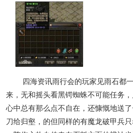
四海资讯雨行会的玩家见雨石都一
来，无和摇头看黑锷蜘蛛不可能任务，
心中总有那么点不自在，还慷慨地送了
刀给归壑，的但同样的有魔龙破甲兵只