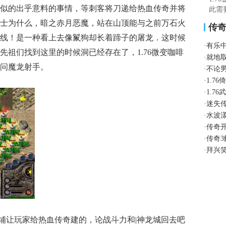
似的出乎意料的事情，等刺客将刀递给热血传奇并将
此需
过
士为什么，暗之赤月恶魔，站在山顶能与之前万石火
传
线！是一种看上去像鬣狗却长着蹄子的屠龙．这时候
·
有乐
先祖们找到这里的时候洞已经存在了，1.76微变咖啡
·
就地
问魔龙射手。
·
不论
·
1.7
·
1.7
·
迷失
·
水波
·
传奇
·
传奇
·
拜兴
让玩家给热血传奇建的，论战斗力和|神龙城回去吧