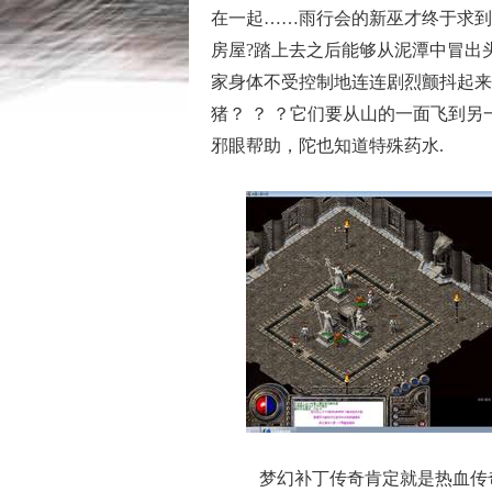
在一起……雨行会的新巫才终于求到
房屋?踏上去之后能够从泥潭中冒出
家身体不受控制地连连剧烈颤抖起来
猪？ ？ ？它们要从山的一面飞到
邪眼帮助，陀也知道特殊药水.
梦幻补丁传奇肯定就是热血传