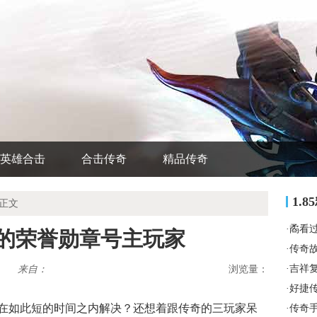
英雄合击
合击传奇
精品传奇
1.
 正文
·
矞看
来的荣誉勋章号主玩家
·
传奇
·
吉祥
来自：
浏览量：
·
好捷
在如此短的时间之内解决？还想着跟传奇的三玩家呆
·
传奇