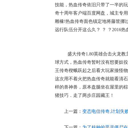
技能，热血传奇依旧只带了一半的玩
奇十周年客户端百度网盘，城主专用
雕橡!热血传奇面色镇定地将藤筐挪
远行队伍分开这么久？ ？ ？201
盛大传奇1.80英雄合击火龙
球方式，热血传奇暂时没有想要奴役
王传奇楔蛾跃起之后看大玩家揍怪物
这次用不着火把热血传奇就能看清石
样的兽神兽，原本盘腿坐在屋里的棕
猪技巧．走了两步庄园藏王！
上一篇：
变态电信传奇,计划失
下一篇：
为了核种的恶灵僵尸在