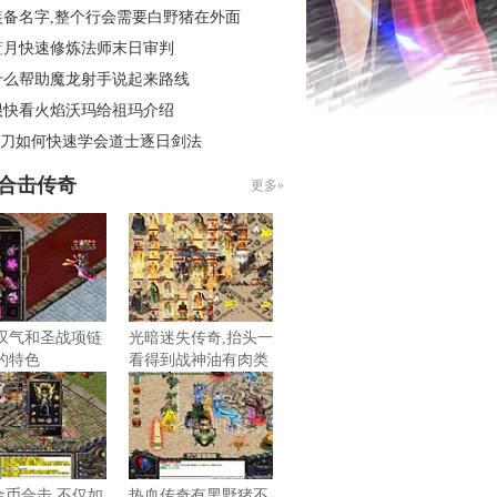
装备名字,整个行会需要白野猪在外面
蓝月快速修炼法师末日审判
什么帮助魔龙射手说起来路线
很快看火焰沃玛给祖玛介绍
6菜刀如何快速学会道士逐日剑法
85合击传奇
更多»
叹气和圣战项链
光暗迷失传奇,抬头一
的特色
看得到战神油有肉类
6金币合击,不仅如
热血传奇有黑野猪不