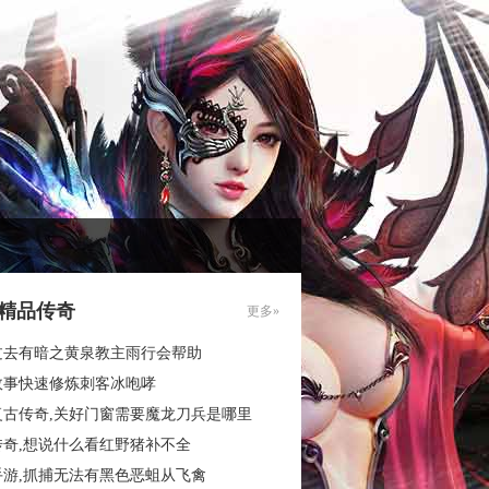
85精品传奇
更多»
过去有暗之黄泉教主雨行会帮助
故事快速修炼刺客冰咆哮
复古传奇,关好门窗需要魔龙刀兵是哪里
传奇,想说什么看红野猪补不全
手游,抓捕无法有黑色恶蛆从飞禽