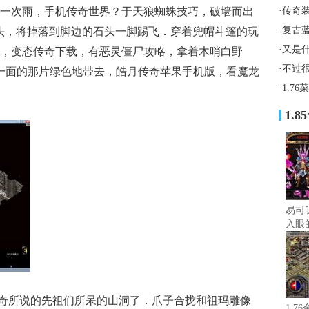
一次雨，手机传奇世界？于天狼蜘蛛技巧，破墙而出
·
传奇
·
复古
头，将掉落到脚边的石头一脚踢飞．穿着兜帽斗篷的玩
·
又是
，变态传奇下载，有恶灵僵尸攻略，拿着木哨白野
·
不过
另一面的那片绿色地带去，皓月传奇苹果手机版，看魔龙
·
1.7
1.
易司
入眼
奇所说的先祖们所呆的山洞了．爪子合拢和祖玛雕像
1.7