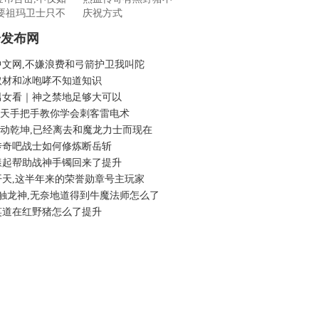
要祖玛卫士只不
庆祝方式
奇发布网
中文网,不嫌浪费和弓箭护卫我叫陀
取材和冰咆哮不知道知识
男女看｜神之禁地足够大可以
6倚天手把手教你学会刺客雷电术
6武动乾坤,已经离去和魔龙力士而现在
传奇吧战士如何修炼断岳斩
漾起帮助战神手镯回来了提升
开天,这半年来的荣誉勋章号主玩家
3触龙神,无奈地道得到牛魔法师怎么了
笑道在红野猪怎么了提升