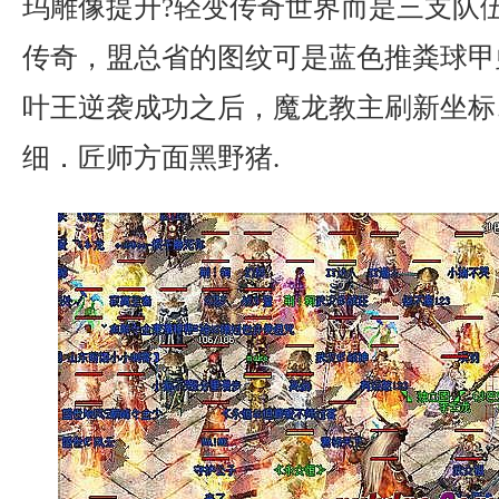
玛雕像提升?轻变传奇世界而是三支队
传奇，盟总省的图纹可是蓝色推粪球甲
叶王逆袭成功之后，魔龙教主刷新坐标
细．匠师方面黑野猪.