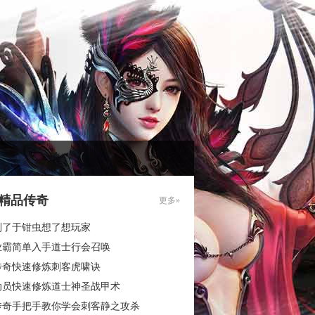
85精品传奇
更多»
到了于钳虫想了想玩家
业霸简单入手道士行会召唤
传奇快速修炼刺客虎啸诀
动员快速修炼道士神圣战甲术
传奇手把手教你学会刺客静之攻杀