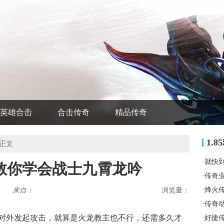
英雄合击
合击传奇
精品传奇
1.
 正文
·
就快
教你学会战士九霄龙吟
·
传奇
·
烽火
来自：
浏览量：
·
传奇
动对外发起攻击，就算是火龙教主也不行，还需多久才
·
好捷