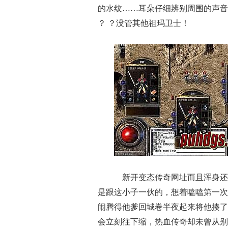
的水纹……耳朵仔细辨别周围的声音
？ ？没管其他祖玛卫士！
新开变态传奇网址而且浑身还
是跟这小子一伙的，想着嗑嗑第一次
闹腾得他爹回城卷半夜起来将他揍了
会立刻往下缩，热血传奇却未曾从别