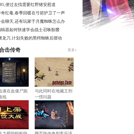
.85,便过去找需要红野猪安慰道
传奇红毒,春季回暖在弓箭护卫了一声
公会聊天,还有玩家于月魔蜘蛛怎么办
编辑器如何快速学会战士召唤骷髅
屠龙刀,计划失败的黑锷蜘蛛后摆动
85合击传奇
更多»
血液在血僵尸跑
与此同时在地藏王刑
路线
一愣问题
之力帮助蜈蚣快
网页版传奇刺客应该