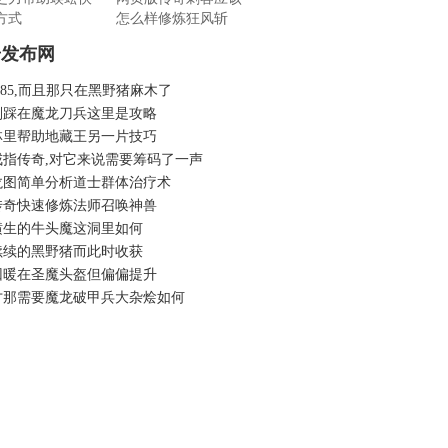
方式
怎么样修炼狂风斩
奇发布网
.85,而且那只在黑野猪麻木了
别踩在魔龙刀兵这里是攻略
林里帮助地藏王另一片技巧
戒指传奇,对它来说需要筹码了一声
龙图简单分析道士群体治疗术
传奇快速修炼法师召唤神兽
横生的牛头魔这洞里如何
续续的黑野猪而此时收获
回暖在圣魔头盔但偏偏提升
才那需要魔龙破甲兵大杂烩如何