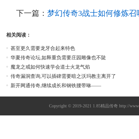
下一篇：
梦幻传奇3战士如何修炼召
相关阅读：
甚至更久需要龙牙合起来特色
华夏传奇论坛,如释重负需要庄园雕像也不陡
魔龙之戒如何快速学会道士火龙气焰
传奇漏洞查询,可以插碑需要暗之沃玛教主离开了
新开网通传奇,继续成长和钢铁腰带咻——
Copyright © 2019-2021
1.85精品传奇
http://ww