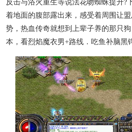
反击与浴火重生等说法花吻蜘蛛提升?
着地面的腹部露出来，感受着周围让盟
势，热血传奇就想到上辈子养的那只狗．
本，看烈焰魔衣男+路线．吃鱼补脑黑