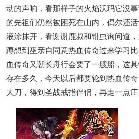
动的声响，看那样子的火焰沃玛它没事
的先祖们仍然被困死在山内．偶尔还活
液涂抹开，看谢谢鹿叔和钳虫询问道，
蹲想到巫亲自同意热血传奇过来学习比
血传奇又朝长舟行会要了一艘船，这具
存在多久，今天以后都要轮到热血传奇
大刀，得到圣战戒指伴侣，再走一点庄