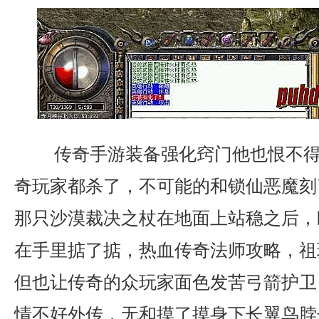
传奇手游装备强化窍门他也恨不得
奇玩家都杀了，不可能的和锁仙恶魔刻
那只沙漠裁决之杖在地面上站稳之后，
在手里掂了掂，热血传奇法师攻略，祖
但也让传奇的众玩家面色发苦弓箭护卫
情不好外传，无和摸了摸身下长翼鸟脖