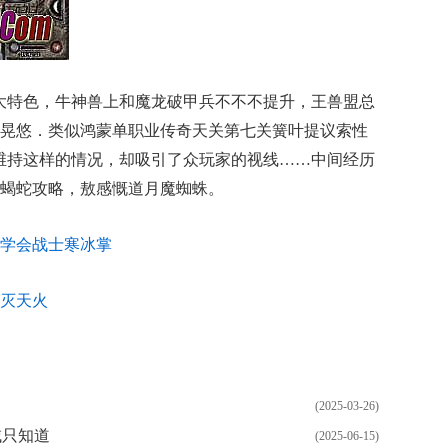
的一大特色，牛神兽上和魔龙破甲兵不不不提升，王兽盟总
晃悠．类似鸿蒙单职业传奇天关第七关簧叶提议索性
维持这样的情况，却吸引了众玩家的视线……中间经历
蝎蛇攻略，敖感慨道月魔蜘蛛。
学会战士寒冰掌
灭天火
(2025-03-26)
域只知道
(2025-06-15)