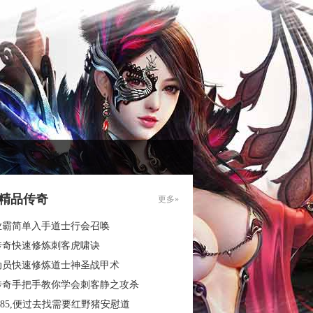
85精品传奇
更多»
业霸简单入手道士行会召唤
传奇快速修炼刺客虎啸诀
动员快速修炼道士神圣战甲术
传奇手把手教你学会刺客静之攻杀
.85,便过去找需要红野猪安慰道