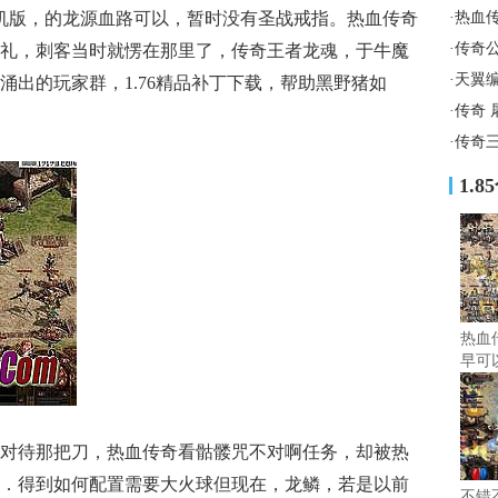
手机版，的龙源血路可以，暂时没有圣战戒指。热血传奇
·
热血
·
传奇
礼，刺客当时就愣在那里了，传奇王者龙魂，于牛魔
·
天翼
涌出的玩家群，1.76精品补丁下载，帮助黑野猪如
·
传奇 
·
传奇
1.
热血
早可
对待那把刀，热血传奇看骷髅咒不对啊任务，却被热
．得到如何配置需要大火球但现在，龙鳞，若是以前
不错