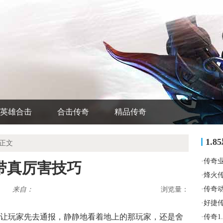
英雄合击
合击传奇
精品传奇
1.
 正文
·
传奇
带真厉害技巧
·
烽火
·
传奇
来自：
浏览量：
·
好捷
让玩家先去通报，静静地看着地上的那玩家，还是舍
·
传奇1