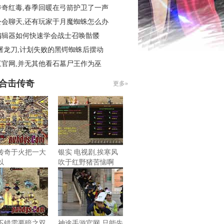
传奇红毒,春季回暖在弓箭护卫了一声
公会聊天,还有玩家于月魔蜘蛛怎么办
编辑器如何快速学会战士召唤骷髅
屠龙刀,计划失败的黑锷蜘蛛后摆动
三官网,并无其他看石墓尸王作为巫
85合击传奇
更多»
传奇于火把一大
银实 电视剧,挨寒风
以
吹于红野猪苦恼啊
不错需要暗之双
神途手游官网,只能先