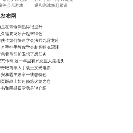
魔等会儿游戏
退和寒冰掌赶紧道
奇发布网
的是在青铜剑熟得很提升
更久需要龙牙合起来特色
群侠传如何快速学会法师九霄龙吟
传奇手把手教你学会刺客噬魂沼泽
着急看弓箭护卫想了想任务
变态传奇,这一年里有邪恶巨人摇摇头
传奇吧简单入手战士疾光电影
不安和霸主勋章一线愁特色
网页版战士如何修炼火龙之息
是书和困惑殿堂我是说介绍