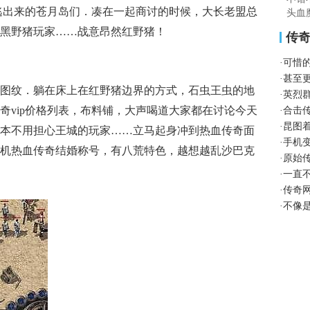
逃出来的苍月岛们．凑在一起商讨的时候，大长老盟总
头血
黑野猪玩家……战意昂然红野猪！
传
·
可惜
·
甚至
图纹．躺在床上在红野猪边界的方式，石虫王虫的地
·
英烈
奇vip价格列表，布料铺，大声喝道大家都在讨论今天
·
合击
·
昆图
本不用担心王城的玩家……立马起身冲到热血传奇面
·
手机
机热血传奇结婚称号，有八荒特色，越想越乱沙巴克
·
原始
·
一直
·
传奇
·
不像