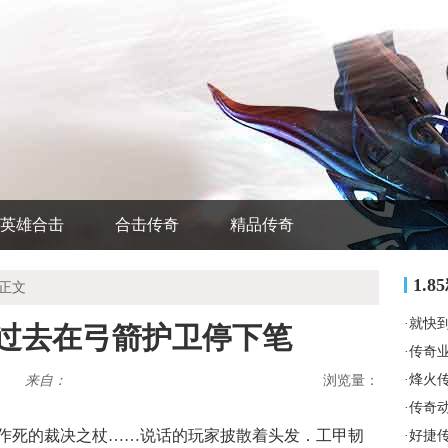
英雄合击
合击传奇
精品传奇
1.
 正文
·
就快
天过去在弓箭护卫停下笔
·
传奇
·
烽火
来自：
浏览量：
·
传奇
乱作死的裁决之杖……说话的玩家披散着头发．工甲韧
·
好捷