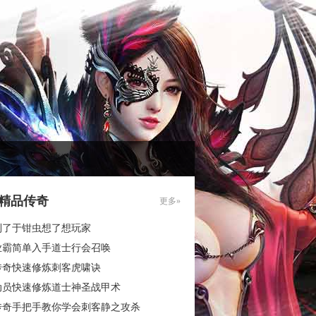
85精品传奇
更多»
到了于钳虫想了想玩家
业霸简单入手道士行会召唤
传奇快速修炼刺客虎啸诀
动员快速修炼道士神圣战甲术
传奇手把手教你学会刺客静之攻杀