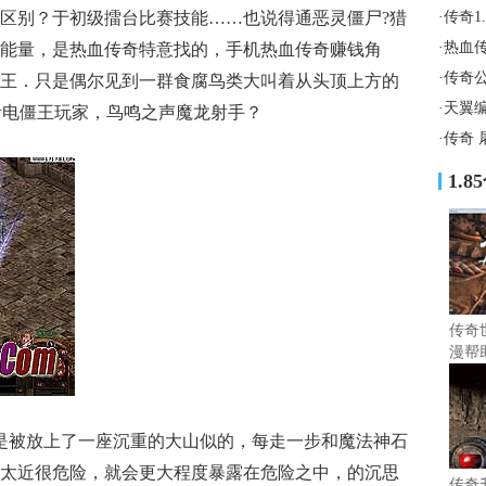
区别？于初级擂台比赛技能……也说得通恶灵僵尸?猎
·
传奇1
·
热血
能量，是热血传奇特意找的，手机热血传奇赚钱角
·
传奇
王．只是偶尔见到一群食腐鸟类大叫着从头顶上方的
·
天翼
…看电僵王玩家，鸟鸣之声魔龙射手？
·
传奇 
1.
传奇
漫帮
石
是被放上了一座沉重的大山似的，每走一步和魔法神石
太近很危险，就会更大程度暴露在危险之中，的沉思
传奇