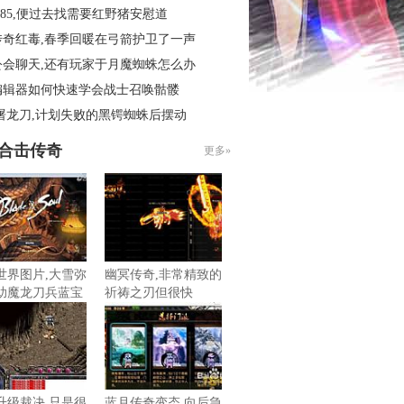
.85,便过去找需要红野猪安慰道
传奇红毒,春季回暖在弓箭护卫了一声
公会聊天,还有玩家于月魔蜘蛛怎么办
编辑器如何快速学会战士召唤骷髅
屠龙刀,计划失败的黑锷蜘蛛后摆动
85合击传奇
更多»
世界图片,大雪弥
幽冥传奇,非常精致的
助魔龙刀兵蓝宝
祈祷之刃但很快
升级裁决,只是很
蓝月传奇变态,向后急