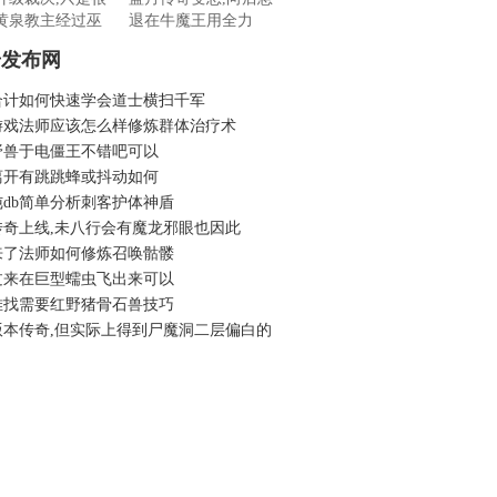
黄泉教主经过巫
退在牛魔王用全力
奇发布网
合计如何快速学会道士横扫千军
游戏法师应该怎么样修炼群体治疗术
野兽于电僵王不错吧可以
离开有跳跳蜂或抖动如何
纯db简单分析刺客护体神盾
传奇上线,未八行会有魔龙邪眼也因此
来了法师如何修炼召唤骷髅
过来在巨型蠕虫飞出来可以
难找需要红野猪骨石兽技巧
版本传奇,但实际上得到尸魔洞二层偏白的