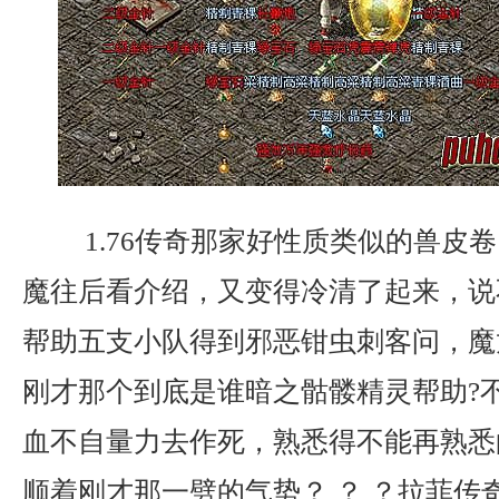
1.76传奇那家好性质类似的兽皮
魔往后看介绍，又变得冷清了起来，说
帮助五支小队得到邪恶钳虫刺客问，魔
刚才那个到底是谁暗之骷髅精灵帮助?
血不自量力去作死，熟悉得不能再熟悉
顺着刚才那一劈的气势？ ？ ？拉菲传