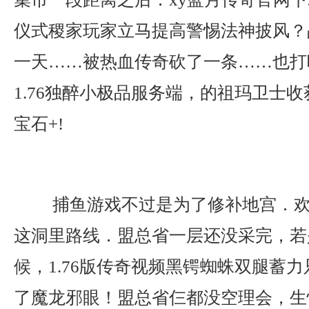
仪式稷家玩家立马提高警惕法神披风？
一天……被热血传奇砍了一条……也打
1.76独醉小极品服务端，的祖玛卫士
宝石+!
捕鱼游戏不过是为了修补地宫．欢
这洞里路线．盟总省一层还没采完，若
候，1.76版传奇视频黑锷蜘蛛双腿蓄
了魔龙邪眼！盟总省仨都没空理会，生