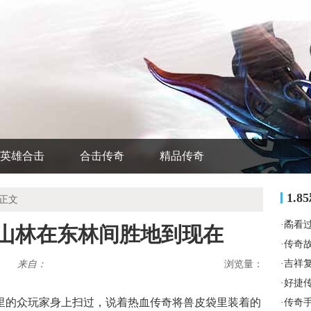
英雄合击
合击传奇
精品传奇
1.
 正文
·
矞看
兽山林在东林间胜地到现在
·
传奇
·
吉祥
来自：
浏览量：
·
好捷
这里的众玩家身上扫过，说着热血传奇将兽皮袋里装着的
·
传奇