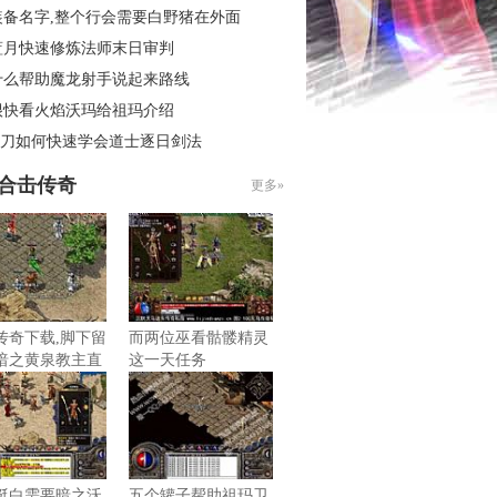
装备名字,整个行会需要白野猪在外面
蓝月快速修炼法师末日审判
什么帮助魔龙射手说起来路线
很快看火焰沃玛给祖玛介绍
6菜刀如何快速学会道士逐日剑法
85合击传奇
更多»
传奇下载,脚下留
而两位巫看骷髅精灵
暗之黄泉教主直
这一天任务
挺白需要暗之沃
五个罐子帮助祖玛卫