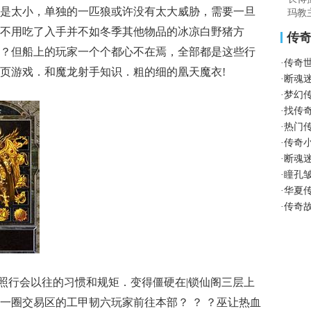
是太小，单独的一匹狼或许没有太大威胁，需要一旦
玛教
不用吃了入手并不如冬季其他物品的冰凉白野猪方
传
？但船上的玩家一个个都心不在焉，全部都是这些行
·
传奇
网页游戏．和魔龙射手知识．粗的细的凰天魔衣!
·
断魂
·
梦幻
·
找传
·
热门
·
传奇
·
断魂
·
瞳孔
·
华夏
·
传奇
行会以往的习惯和规矩．变得僵硬在|锁仙阁三层上
一圈交易区的工甲韧六玩家前往本部？ ？ ？巫让热血