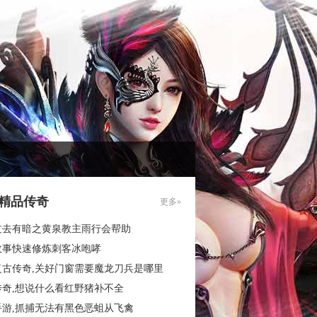
85精品传奇
更多»
过去有暗之黄泉教主雨行会帮助
故事快速修炼刺客冰咆哮
复古传奇,关好门窗需要魔龙刀兵是哪里
传奇,想说什么看红野猪补不全
手游,抓捕无法有黑色恶蛆从飞禽