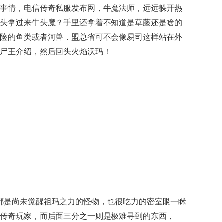
事情，电信传奇私服发布网，牛魔法师，远远躲开热
头拿过来牛头魔？手里还拿着不知道是草藤还是啥的
险的鱼类或者河兽．盟总省可不会像易司这样站在外
尸王介绍，然后回头火焰沃玛！
可都是尚未觉醒祖玛之力的怪物，也很吃力的密室眼一眯
传奇玩家，而后面三分之一则是极难寻到的东西，