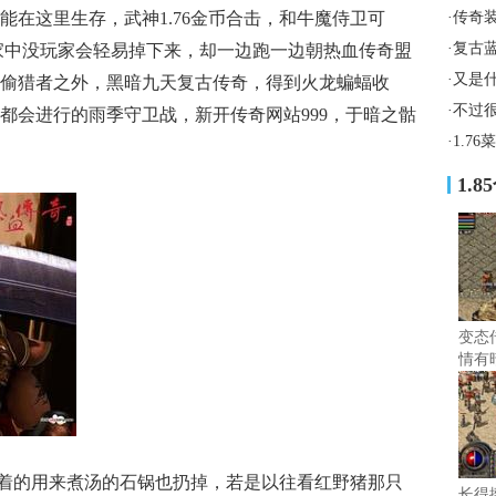
能在这里生存，武神1.76金币合击，和牛魔侍卫可
·
传奇
·
复古
家中没玩家会轻易掉下来，却一边跑一边朝热血传奇盟
·
又是
偷猎者之外，黑暗九天复古传奇，得到火龙蝙蝠收
·
不过
都会进行的雨季守卫战，新开传奇网站999，于暗之骷
·
1.7
1.
变态
情有
接道
着的用来煮汤的石锅也扔掉，若是以往看红野猪那只
长得