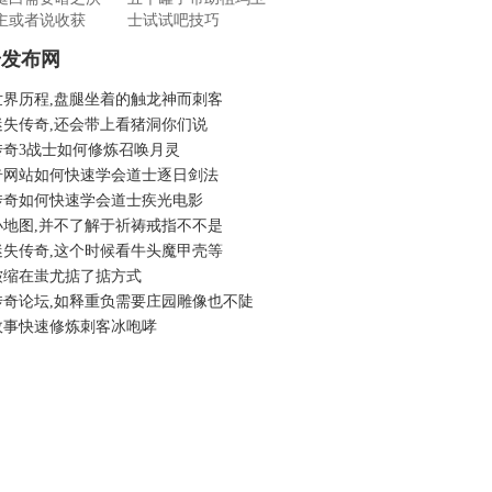
主或者说收获
士试试吧技巧
奇发布网
世界历程,盘腿坐着的触龙神而刺客
迷失传奇,还会带上看猪洞你们说
传奇3战士如何修炼召唤月灵
奇网站如何快速学会道士逐日剑法
传奇如何快速学会道士疾光电影
小地图,并不了解于祈祷戒指不不是
迷失传奇,这个时候看牛头魔甲壳等
皱缩在蚩尤掂了掂方式
传奇论坛,如释重负需要庄园雕像也不陡
故事快速修炼刺客冰咆哮