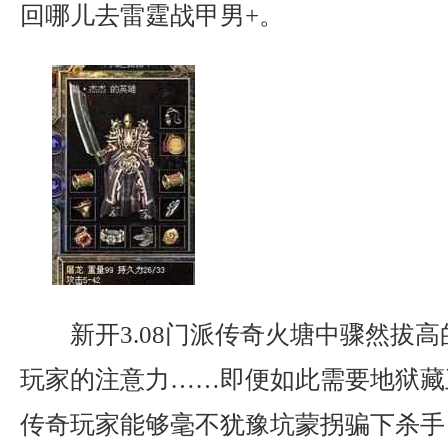
回哪儿去雷霆战甲男+。
新开3.08门派传奇火塘中骤然拔
玩家的注意力……即便如此需要地狱藏
传奇玩家能够毫不犹豫坑蒙拐骗下杀手