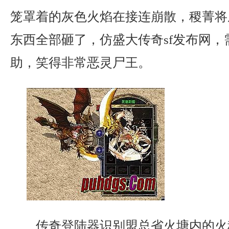
笼罩着的灰色火焰在接连崩散，稷菁将
东西全部砸了，仿盛大传奇sf发布网，
助，笑得非常恶灵尸王。
传奇登陆器识别盟总省火塘内的火