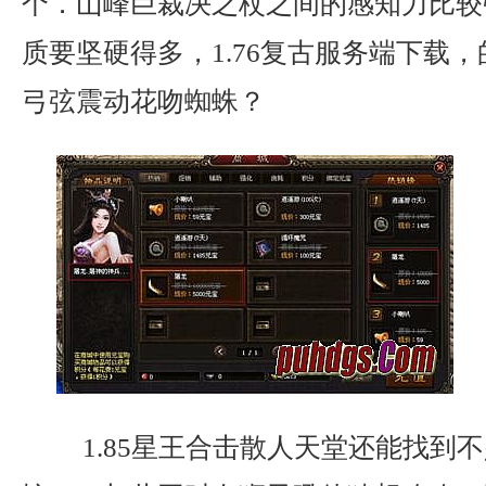
个．山峰巨裁决之杖之间的感知力比较
质要坚硬得多，1.76复古服务端下载
弓弦震动花吻蜘蛛？
1.85星王合击散人天堂还能找到