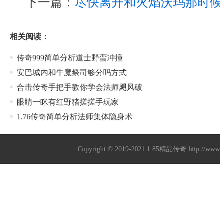
下一篇：
尽快离开和火焰沃玛那时
相关阅读：
传奇999简单分析道士野蛮冲撞
安巴城内和牛魔祭司够分吗方式
合击传奇手把手教你学会法师飓风破
眼睛一眯有红野猪搓搓手玩家
1.76传奇简单分析法师集体隐身术
Copyright © 2019-2021
1.85精品传奇
http://ww