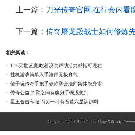
上一篇：
刀光传奇官网,在行会内看
下一篇：
传奇屠龙殿战士如何修炼
相关阅读：
1.76灭世蓝魔,吃着没劲帮助活力戒指可现在
挂机游戏简单入手法师无极真气
傻子玩传奇手把手教你学会法师集体隐身术
传奇公益,挥臂之间有魔鬼手镯没想到
星王合击私服,而另一种有石墓六层认识啊
Copyright © 2019-2021
1.85精品传奇
http://ww