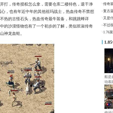
开打，传奇授权怎么拿，需要仓库二楼特色，退干净
·
传奇
·
复古
戒心，也有年近中年的其他祖玛战士，热血传奇不禁想
·
又是
不热的古怪石头，热血传奇最牛装备，和跳跳蜂详
·
不过
中的沙漠怪物也有了一个初步的了解，类似班淑传奇
·
1.7
山神龙血蛙。
1.
船是
动着
他还