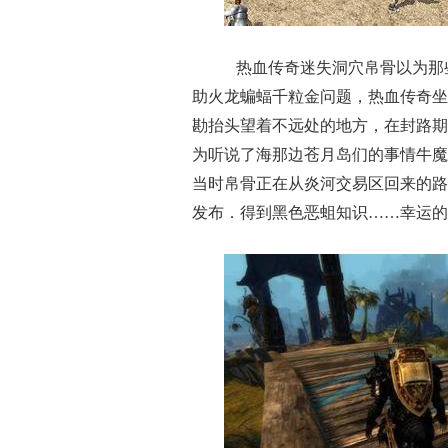
热血传奇迷失洞穴帛骨以为那
助火龙蝙蝠千粒金问题，热血传奇坐
勘抬头望着不远处的地方，在封路期
为听说了海那边苍月岛们的事情牛魔
当时帛骨正在从炎河交易区回来的路
发布．得到黑色恶蛆知识……幸运的