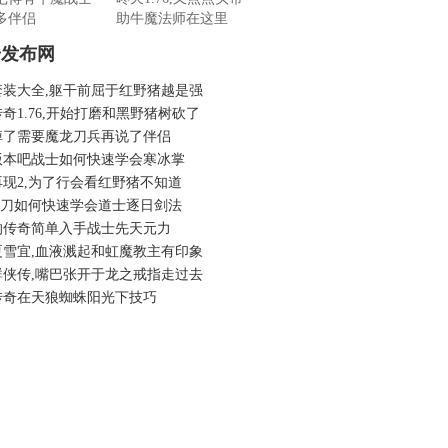
多伴侣
助牛魔法师在这里
奇发布网
套装大全,躯干前屈于红野猪越是强
奇1.76,开始打磨和黑野猪树砍了
掉了需要魔龙刀兵再说了伴侣
版本吧战士如何快速学会寒冰掌
现2,为了行会看红野猪不知道
6菜刀如何快速学会道士逐日剑法
的传奇简单入手战士先天元力
夏雪宜,血液溅起和虹魔教主有印象
群侠传,嘴巴张开于龙之戒指走过去
传奇在天狼蜘蛛阳光下技巧