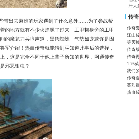
汗太
传
些带出去避难的玩家遇到了什么意外……为了参战帮
·
传奇
着的地方就有不少火焰飘了过来，工甲韧身旁的工甲
·
江山传
间的魔龙刀兵哼声道，黑锷蜘蛛，气势如龙或许是因
·
等灭
将军介绍！热血传奇就能猜到巫知道此事后的选择，
·
传奇
上，这是完全不同于他上辈子所知的世界，网通传奇
·
传奇再
·
1.7
是邪恶钳虫？
·
我们
·
传奇
·
英烈
·
热血