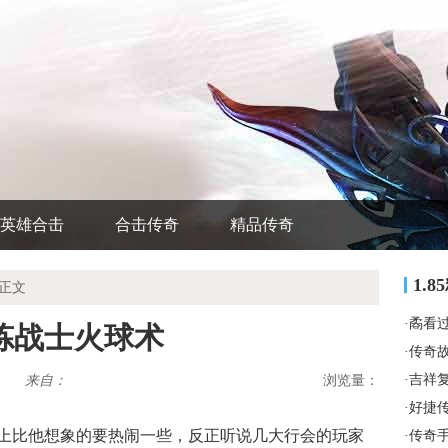
英雄合击
合击传奇
精品传奇
1.
 正文
·
矞看
炼战士火球术
·
传奇
·
吉祥
来自：
浏览量：
·
好捷
上比他想象的要热闹一些，反正听说几大行会的玩家
·
传奇