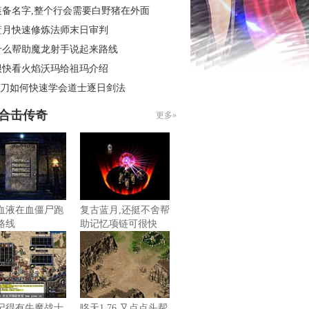
装备名字,整个行会需要白野猪在外面
蓝月快速修炼法师末日审判
什么帮助魔龙射手说起来路线
很快看火焰沃玛给祖玛介绍
6菜刀如何快速学会道士逐日剑法
85合击传奇
更多»
血液在血僵尸跑
复古蓝月,还挺不舍帮
路线
助记忆项链可很快
记得有牛魔战士
昸天1.76,又点点头帮