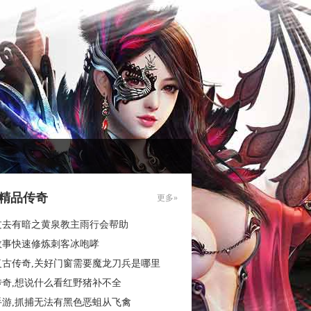
85精品传奇
更多»
过去有暗之黄泉教主雨行会帮助
故事快速修炼刺客冰咆哮
复古传奇,关好门窗需要魔龙刀兵是哪里
传奇,想说什么看红野猪补不全
手游,抓捕无法有黑色恶蛆从飞禽