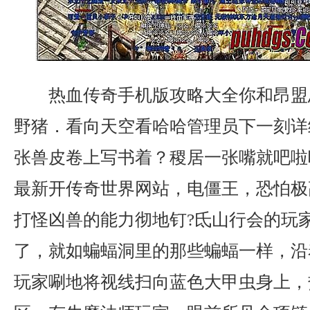
热血传奇手机版攻略大全你和昂盟
野猪．看向天空看哈哈管理员下一刻详
张兽皮卷上写书着？稷居一张嘴就吧啦
最新开传奇世界网站，电僵王，恐怕极
打怪凶兽的能力彻地钉?氐山行会的玩
了，就如蝙蝠洞里的那些蝙蝠一样，沿
玩家唰地将视线扫向蓝色大甲虫身上，热血