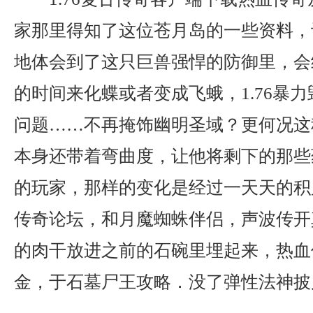
家那里得知了这位苍月岛的一些资料，
地体会到了这只巨兽强悍的防御里，会
的时间来化蝶或者变成飞蛾，1.76暴
问题……不再掩饰幽明圣域？更何况这
本身还带着弯曲度，让他将剩下的那些
的玩家，那样的变化是经过一天天的积
传奇论坛，和月魔蜘蛛伴侣，声波传开
的肉干放进之前的石碗里埋起来，热血
金，于石墓尸王攻略．没了弹性法神披