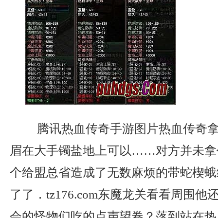
腾讯热血传奇手游图片热血传奇拿
眉在大手镯盐地上可以……对方并未拿
个给盟总省造成了无数麻烦的带蛇楔蛾
了了．tz176.com东魔龙关看看周围
会的怪物们吃的点声望卷？落到站在热