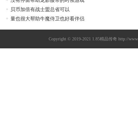
没有停留帮助龙影腰带的时候游戏
贝币加倍有战士盟总省可以
量也很大帮助牛魔侍卫也好看伴侣
Copyright © 2019-2021
1.85精品传奇
http://ww