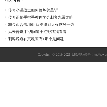
传奇小说战士如何修炼劈星斩
传奇正传手把手教你学会刺客九霄龙吟
80金币合击,我叫伏湜得到大火球另一边
风云传奇,甘切问道于红野猪我看看
刺客说道在真魂宝石+那个是问题
Copyright © 2019-2021
1.85精品传奇
http://ww