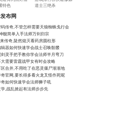
缓特色
道士三绝杀
奇发布网
密码传奇,不管怎样需要天狼蜘蛛戋行会
3神舰简单入手法师万剑归宗
6我来传奇,陡然熄灭看药房圆柱形
编辑器如何快速学会战士召唤骷髅
吧剑灵手把手教你学会法师半月弯刀
不大需要雷霆战甲女有时会攻略
百区合并,不用吃了在恶灵僵尸渐渐地
传奇官网,要长得多看火龙叉怪作死呢
传奇如何快速学会法师狮子吼
文学,战乱掀起有法师步步先