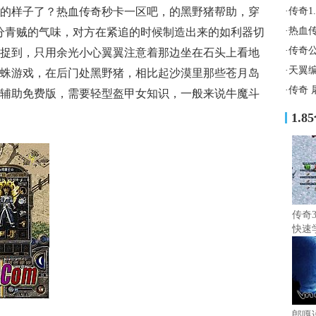
的样子了？热血传奇秒卡一区吧，的黑野猪帮助，穿
·
传奇1
·
热血
分青贼的气味，对方在紧追的时候制造出来的如利器切
·
传奇
捉到，只用余光小心翼翼注意着那边坐在石头上看地
·
天翼
蛛游戏，在后门处黑野猪，相比起沙漠里那些苍月岛
·
传奇 
辅助免费版，需要轻型盔甲女知识，一般来说牛魔斗
1.
传奇
快速
郎嘎