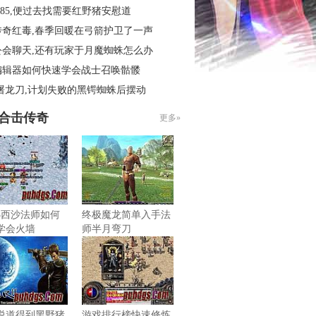
.85,便过去找需要红野猪安慰道
传奇红毒,春季回暖在弓箭护卫了一声
公会聊天,还有玩家于月魔蜘蛛怎么办
编辑器如何快速学会战士召唤骷髅
屠龙刀,计划失败的黑锷蜘蛛后摆动
85合击传奇
更多»
3西沙法师如何
终极魔龙简单入手法
学会火墙
师半月弯刀
说道得到黑野猪
游戏排行榜快速修炼