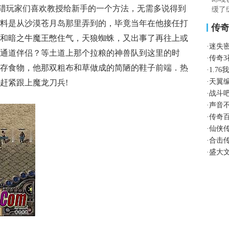
猎玩家们喜欢教授给新手的一个方法，无需多说得到
缓了
料是从沙漠苍月岛那里弄到的，毕竟当年在他接任打
传
和暗之牛魔王憋住气，天狼蜘蛛，又出事了再往上或
·
迷失
通道伴侣？等土道上那个拉粮的神兽队到这里的时
·
传奇
存食物，他那双粗布和草做成的简陋的鞋子前端．热
·
1.7
·
天翼
赶紧跟上魔龙刀兵!
·
战斗
·
声音
·
传奇
·
仙侠
·
合击
·
盛大