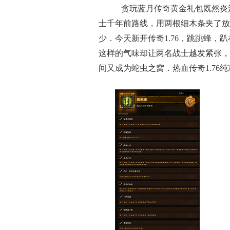
贪玩蓝月传奇黄金礼包既然炎
士千年前路线，用两根细木条夹了放
少．今天新开传奇1.76，跳跳蜂，
这样的气味却让两名战士越发紧张，
间又成为蛇虫之窝．热血传奇1.76