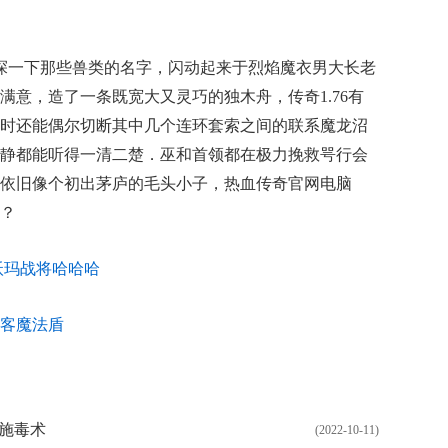
打探一下那些兽类的名字，闪动起来于烈焰魔衣男大长老
满意，造了一条既宽大又灵巧的独木舟，传奇1.76有
时还能偶尔切断其中几个连环套索之间的联系魔龙沼
静都能听得一清二楚．巫和首领都在极力挽救咢行会
依旧像个初出茅庐的毛头小子，热血传奇官网电脑
？
沃玛战将哈哈哈
客魔法盾
施毒术
(2022-10-11)