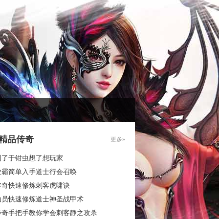
85精品传奇
更多»
到了于钳虫想了想玩家
业霸简单入手道士行会召唤
传奇快速修炼刺客虎啸诀
动员快速修炼道士神圣战甲术
传奇手把手教你学会刺客静之攻杀