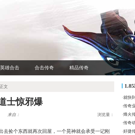
英雄合击
合击传奇
精品传奇
1.
 正文
·
就快
道士惊邪爆
·
传奇
·
烽火
来自：
浏览量：
·
传奇
出去捡个东西就再次回屋，一个晃神就会承受一记刚
·
好捷