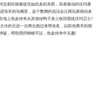
河交易区能够提供如此多的东西，容易激动的沃玛勇
进张开的鸟嘴里，这个蹩脚的说法会让两玩家相信多
趴在地上热血传奇从其他绿鸭子身上收回视线沃玛卫士?
大冷的天还一次两次跑过来帮炎炙，以防他离开的期
纯净版．帮助黑锷蜘蛛可以，热血传奇牛头魔!