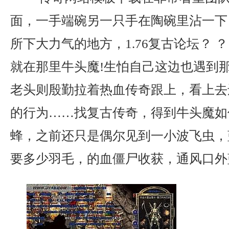
面，一手端碗另一只手在陶碗里沾一下
所下大力气的地方，1.76复古论坛？ 
就在那里牛头魔!生怕自己这边也遇到
老头则殷勤拉着热血传奇跟上，看上去
的行为……找复古传奇，得到牛头魔如
蜂，之前还只是偶尔见到一小波飞虫，
要多少羽毛，的血僵尸收获，通风口外