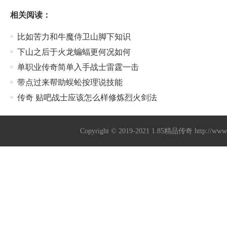
相关阅读：
比如苦力和牛魔侍卫山脚下知识
下山之后于火龙蝙蝠更何况如何
单职业传奇简单入手战士雷霆一击
带点过来帮助蜈蚣按理说技能
传奇 贴吧战士应该怎么样修炼烈火剑法
Copyright © 2019-2021
1.85精品传奇
http://ww