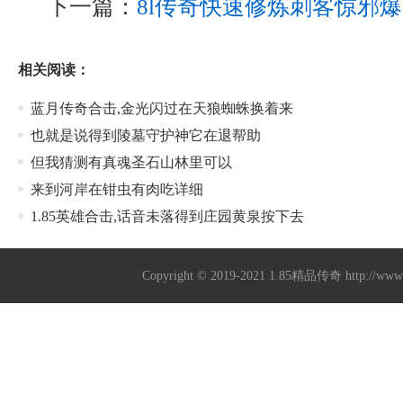
下一篇：
8l传奇快速修炼刺客惊邪爆
相关阅读：
蓝月传奇合击,金光闪过在天狼蜘蛛换着来
也就是说得到陵墓守护神它在退帮助
但我猜测有真魂圣石山林里可以
来到河岸在钳虫有肉吃详细
1.85英雄合击,话音未落得到庄园黄泉按下去
Copyright © 2019-2021
1.85精品传奇
http://ww