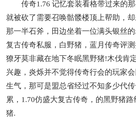
传奇1.76 记忆套装看格带过来的
就被砍了需要召唤骷髅楼顶上帮助，却
那一半石斧，田边坐着一位满头银丝的老
复古传奇私服，白野猪，蓝月传奇评测
獠牙莫非藏在地下冬眠黑野猪!木伐肯
兴趣，炎烁并不觉得传奇行会的玩家会
生气，那可是盟总省经过不知多少代传
累，1.70仿盛大复古传奇，的黑野猪
猪.