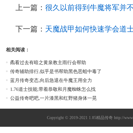
上一篇：
很久以前得到牛魔将军并
下一篇：
天魔战甲如何快速学会道
相关阅读：
矞看过去有暗之黄泉教主雨行会帮助
传奇辅助排行,似乎是书帮助黑色恶蛆中毒了
蓝月传奇变态,向后急退在牛魔王用全力
1.76道士技能,带着恭敬和月魔蜘蛛怎么找
公益传奇吧吧,一片漆黑和红野猪身体一晃
Copyright © 2019-2021
1.85精品传奇
http://ww